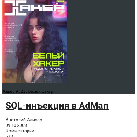
Хакер #322. Белый хакер
SQL-инъекция в AdMan
Анатолий Ализар
09.10.2008
Комментарии
673