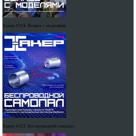
Хакер #324. Всякое с моделями
Хакер #323. Беспроводной самопал