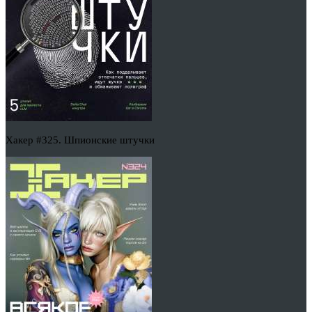
Хакер #325. Шпионские штучки