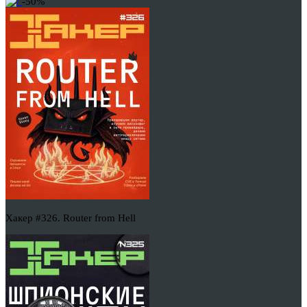
-50%
Хакер #326. Router from Hell