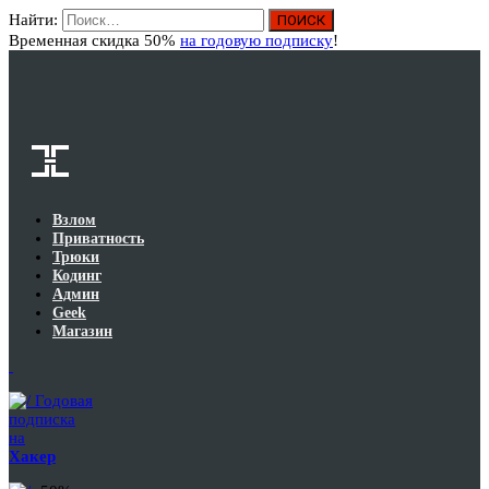
Найти:
Вход
Временная скидка 50%
на годовую подписку
!
Взлом
Приватность
Трюки
Кодинг
Админ
Geek
Магазин
Годовая
подписка
на
Хакер