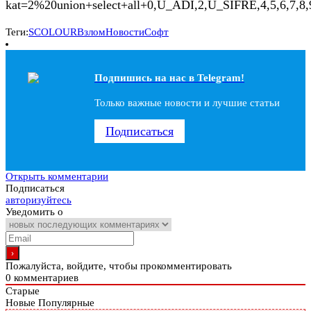
kat=2%20union+select+all+0,U_ADI,2,U_SIFRE,4,5,6,7,8,
Теги:
SCOLOUR
Взлом
Новости
Софт
Подпишись на наc в Telegram!
Только важные новости и лучшие статьи
Подписаться
Открыть комментарии
Подписаться
авторизуйтесь
Уведомить о
Пожалуйста, войдите, чтобы прокомментировать
0
комментариев
Старые
Новые
Популярные