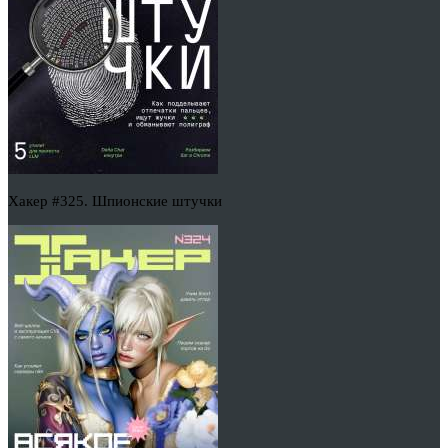
Хакер #325. Шпионские штучки