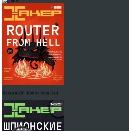
-50%
Хакер #326. Router from Hell