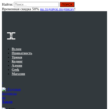
Найти:
Вход
Временная скидка 50%
на годовую подписку
!
Взлом
Приватность
Трюки
Кодинг
Админ
Geek
Магазин
Годовая
подписка
на
Хакер