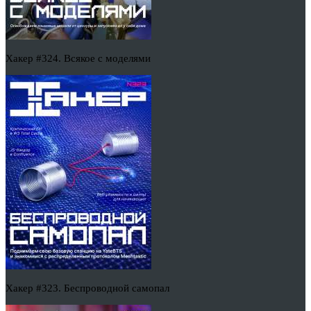
Хакер #324. Всякое с моделями
Хакер #323. Беспроводной самопал