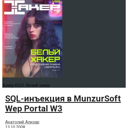
Хакер #322. Белый хакер
SQL-инъекция в MunzurSoft
Wep Portal W3
Анатолий Ализар
13.10.2008