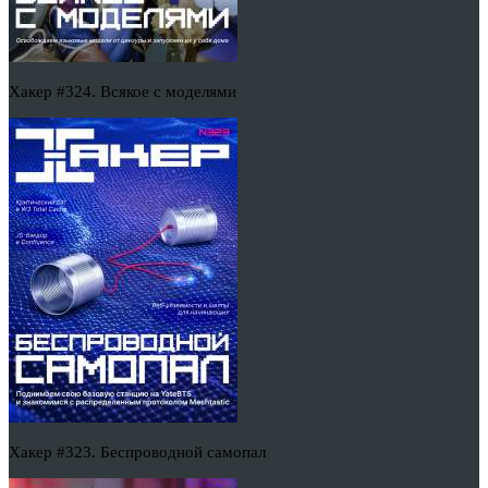
Хакер #324. Всякое с моделями
Хакер #323. Беспроводной самопал