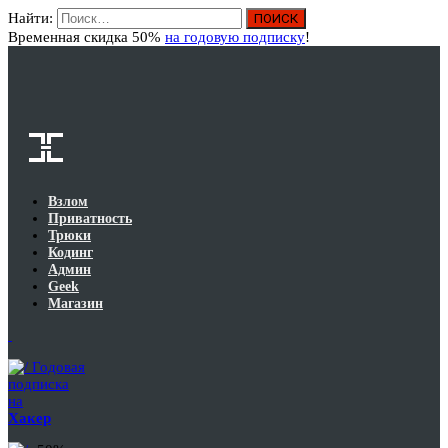
Найти:
Вход
Временная скидка 50%
на годовую подписку
!
Взлом
Приватность
Трюки
Кодинг
Админ
Geek
Магазин
Годовая
подписка
на
Хакер