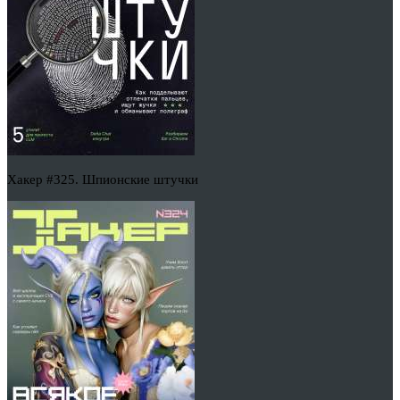
Хакер #325. Шпионские штучки