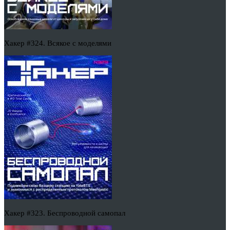
Хакер #324. Всякое с моделями
Хакер #323. Беспроводной самопал