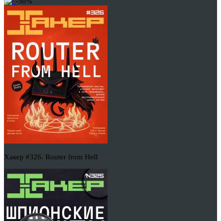
-50%
Хакер #326. Router from Hell