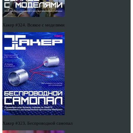
Хакер #324. Всякое с моделями
Хакер #323. Беспроводной самопал