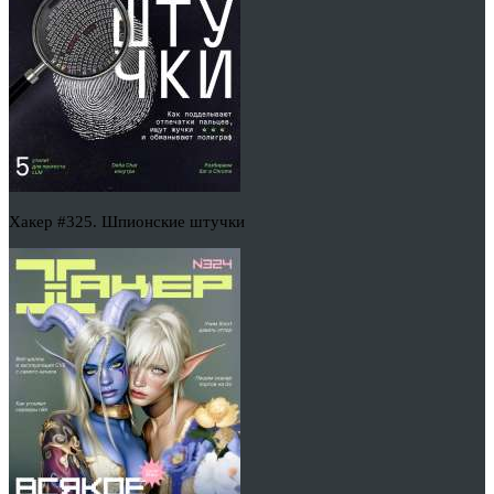
Хакер #325. Шпионские штучки