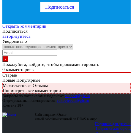
Подписаться
Открыть комментарии
Подписаться
авторизуйтесь
Уведомить о
Пожалуйста, войдите, чтобы прокомментировать
0
комментариев
Старые
Новые
Популярные
Межтекстовые Отзывы
Посмотреть все комментарии
Вопросы по материалам и подписке:
support@glc.ru
Отдел рекламы и спецпроектов:
yakovleva.a@glc.ru
Контент
18+
Сайт защищен Qrator —
самой забойной защитой от DDoS в мире
Подписка для физлиц
Подписка для юрлиц