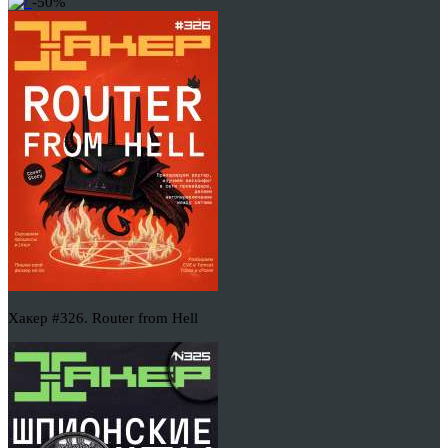
-50%
Хакер #326. Router from Hell