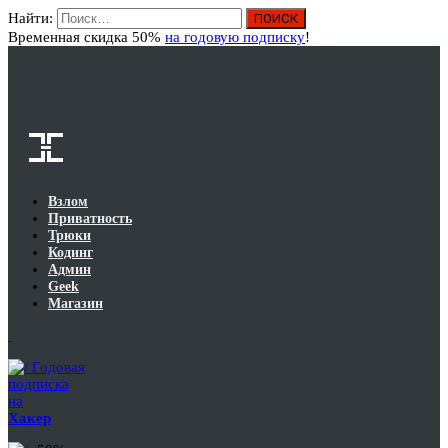
Найти:
Вход
Временная скидка 50%
на годовую подписку
!
Взлом
Приватность
Трюки
Кодинг
Админ
Geek
Магазин
Годовая
подписка
на
Хакер