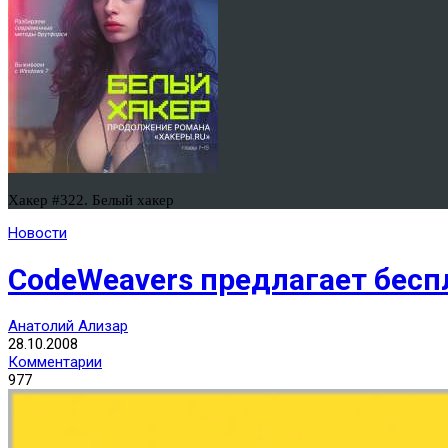
Хакер #322. Белый хакер
Новости
CodeWeavers предлагает бесп
Анатолий Ализар
28.10.2008
Комментарии
977