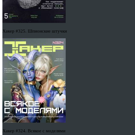
Хакер #325. Шпионские штучки
Хакер #324. Всякое с моделями