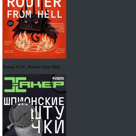
Хакер #326. Router from Hell