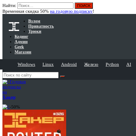
Найти:
Временная скидка 50%
на годовую подписку
!
Взлом
Приватность
Трюки
Кодинг
Админ
Geek
Магазин
Windows
Linux
Android
Железо
Python
AI
Годовая
подписка
на
Хакер
-50%