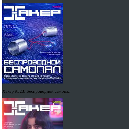
Хакер #323. Беспроводной самопал