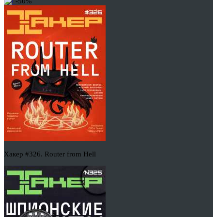
-50%
Хакер #326. Router from Hell