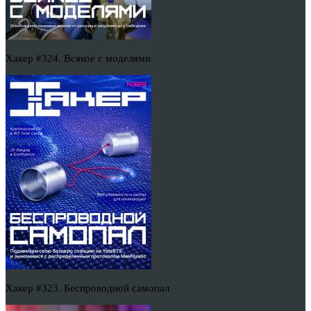
Хакер #324. Всякое с моделями
Хакер #323. Беспроводной самопал