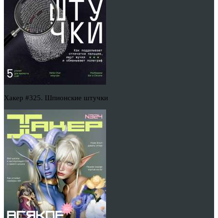
Хакер #325. Шпионские штучки