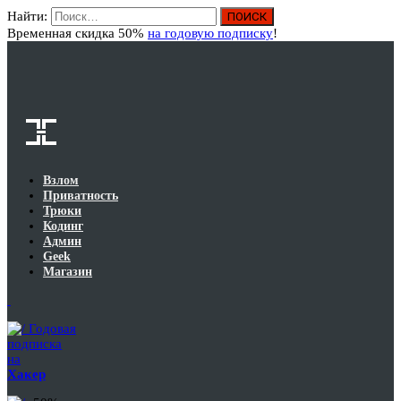
Найти:
Вход
Временная скидка 50%
на годовую подписку
!
Взлом
Приватность
Трюки
Кодинг
Админ
Geek
Магазин
Годовая
подписка
на
Хакер