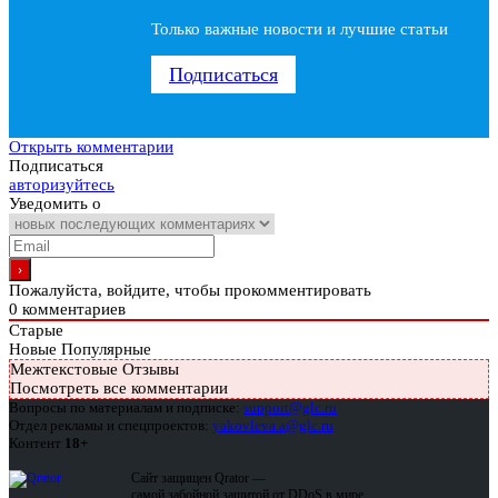
Только важные новости и лучшие статьи
Подписаться
Открыть комментарии
Подписаться
авторизуйтесь
Уведомить о
Пожалуйста, войдите, чтобы прокомментировать
0
комментариев
Старые
Новые
Популярные
Межтекстовые Отзывы
Посмотреть все комментарии
Вопросы по материалам и подписке:
support@glc.ru
Отдел рекламы и спецпроектов:
yakovleva.a@glc.ru
Контент
18+
Сайт защищен Qrator —
самой забойной защитой от DDoS в мире