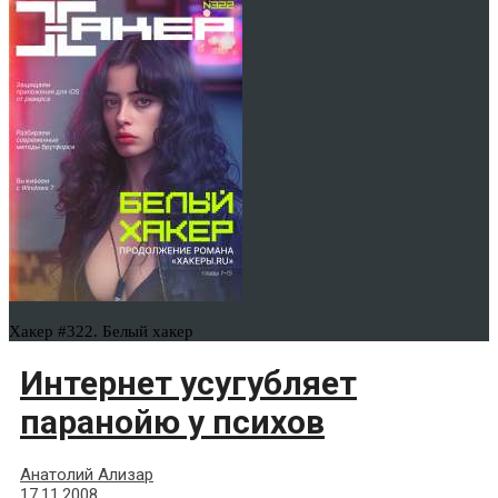
Хакер #322. Белый хакер
Интернет усугубляет
паранойю у психов
Анатолий Ализар
17.11.2008