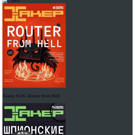
-50%
Хакер #326. Router from Hell