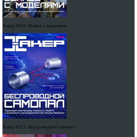
Хакер #324. Всякое с моделями
Хакер #323. Беспроводной самопал