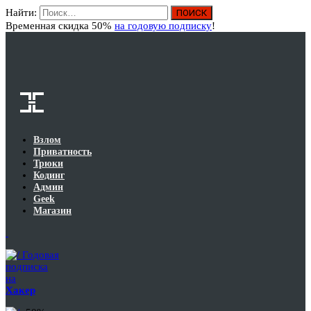
Найти:
Вход
Временная скидка 50%
на годовую подписку
!
Взлом
Приватность
Трюки
Кодинг
Админ
Geek
Магазин
Годовая
подписка
на
Хакер