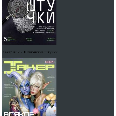
Хакер #325. Шпионские штучки