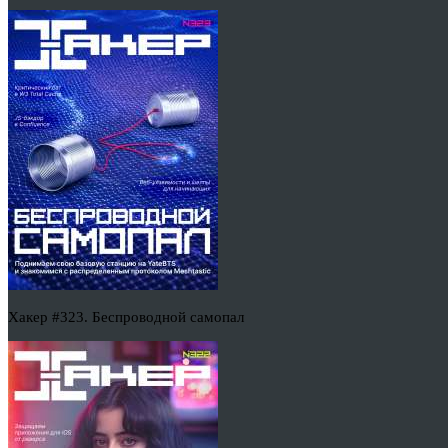
Хакер #323. Беспроводной самопал