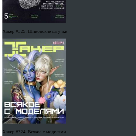
Хакер #325. Шпионские штучки
Хакер #324. Всякое с моделями