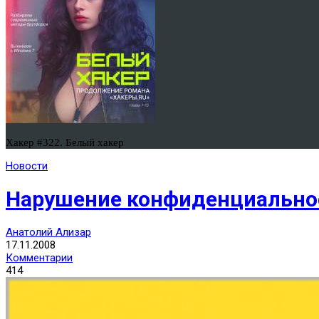
Хакер #322. Белый хакер
Новости
Нарушение конфиденциально
Анатолий Ализар
17.11.2008
Комментарии
414