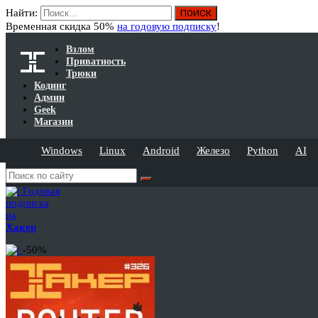
Найти:
Временная скидка 50%
на годовую подписку
!
Взлом
Приватность
Трюки
Кодинг
Админ
Geek
Магазин
Windows
Linux
Android
Железо
Python
AI
Годовая
подписка
на
Хакер
-50%