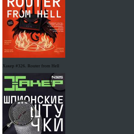
Хакер #326. Router from Hell