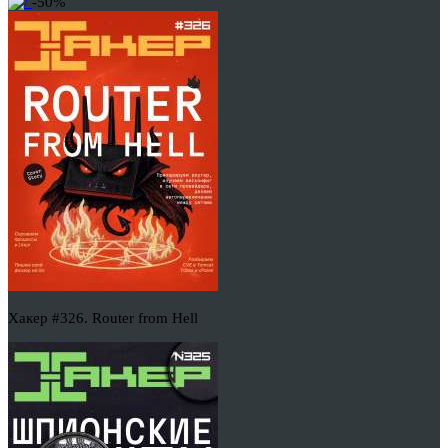
-50%
Хакер #326. Router from Hell