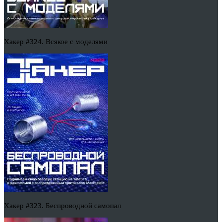
Хакер #324. Всякое с моделями
Хакер #323. Беспроводной самопал