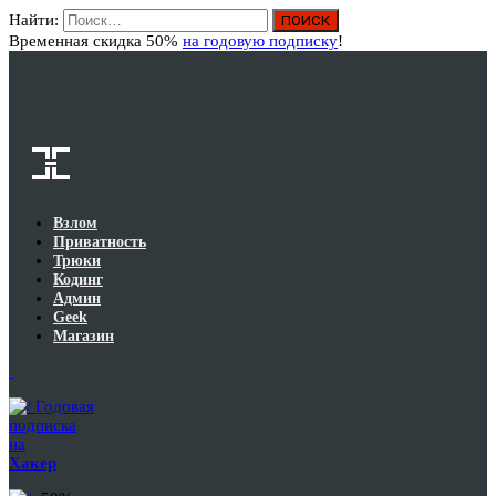
Найти:
Вход
Временная скидка 50%
на годовую подписку
!
Взлом
Приватность
Трюки
Кодинг
Админ
Geek
Магазин
Годовая
подписка
на
Хакер