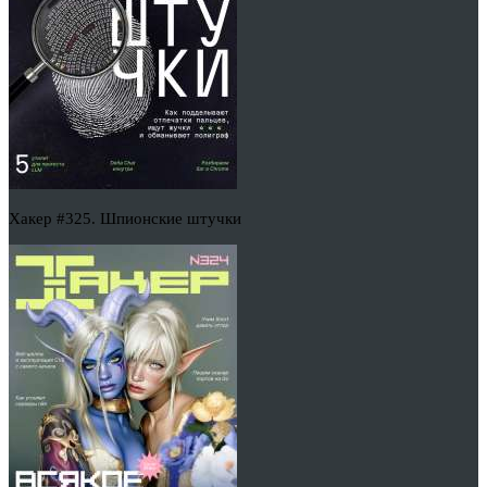
Хакер #325. Шпионские штучки