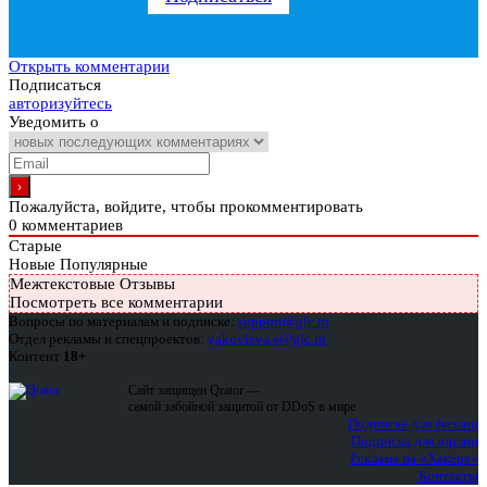
Открыть комментарии
Подписаться
авторизуйтесь
Уведомить о
Пожалуйста, войдите, чтобы прокомментировать
0
комментариев
Старые
Новые
Популярные
Межтекстовые Отзывы
Посмотреть все комментарии
Вопросы по материалам и подписке:
support@glc.ru
Отдел рекламы и спецпроектов:
yakovleva.a@glc.ru
Контент
18+
Сайт защищен Qrator —
самой забойной защитой от DDoS в мире
Подписка для физлиц
Подписка для юрлиц
Реклама на «Хакере»
Контакты