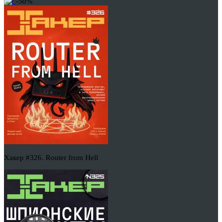
-50%
Хакер #326. Router from Hell