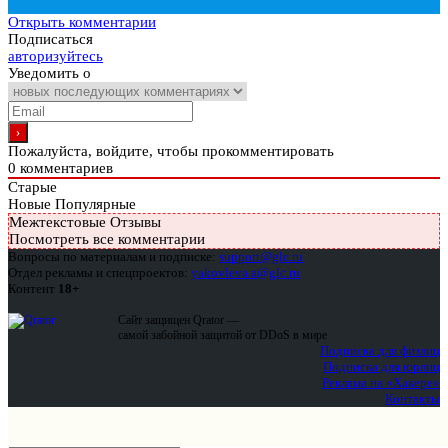
Открыть комментарии
Подписаться
авторизуйтесь
Уведомить о
Пожалуйста, войдите, чтобы прокомментировать
0
комментариев
Старые
Новые
Популярные
Межтекстовые Отзывы
Посмотреть все комментарии
Вопросы по материалам и подписке:
support@glc.ru
Отдел рекламы и спецпроектов:
yakovleva.a@glc.ru
Контент
18+
Сайт защищен Qrator —
самой забойной защитой от DDoS в мире
Подписка для физлиц
Подписка для юрлиц
Реклама на «Хакере»
Контакты