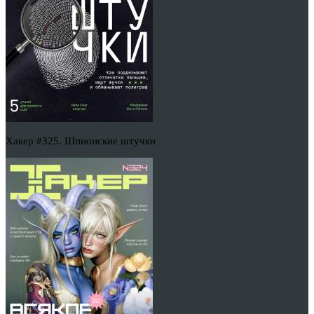
Хакер #325. Шпионские штучки