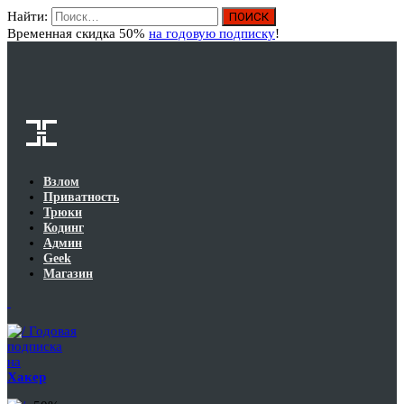
Найти:
Вход
Временная скидка 50%
на годовую подписку
!
Взлом
Приватность
Трюки
Кодинг
Админ
Geek
Магазин
Годовая
подписка
на
Хакер