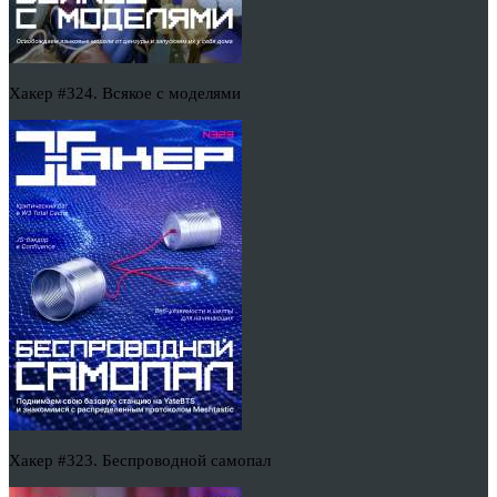
Хакер #324. Всякое с моделями
Хакер #323. Беспроводной самопал