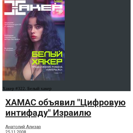
Хакер #322. Белый хакер
ХАМАС объявил "Цифровую
интифаду" Израилю
Анатолий Ализар
25.11.2008