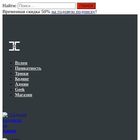
Найти:
Вход
Временная скидка 50%
на годовую подписку
!
Взлом
Приватность
Трюки
Кодинг
Админ
Geek
Магазин
Годовая
подписка
на
Хакер