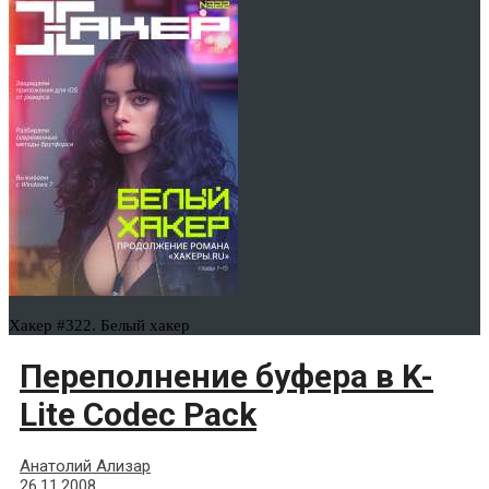
Хакер #322. Белый хакер
Переполнение буфера в K-
Lite Codec Pack
Анатолий Ализар
26.11.2008