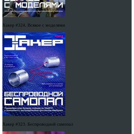
Хакер #324. Всякое с моделями
Хакер #323. Беспроводной самопал