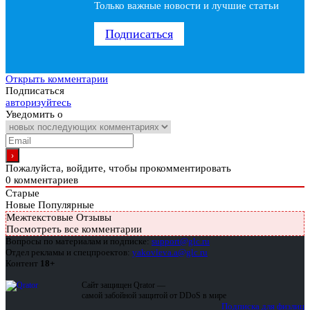
Только важные новости и лучшие статьи
Подписаться
Открыть комментарии
Подписаться
авторизуйтесь
Уведомить о
Пожалуйста, войдите, чтобы прокомментировать
0
комментариев
Старые
Новые
Популярные
Межтекстовые Отзывы
Посмотреть все комментарии
Вопросы по материалам и подписке:
support@glc.ru
Отдел рекламы и спецпроектов:
yakovleva.a@glc.ru
Контент
18+
Сайт защищен Qrator —
самой забойной защитой от DDoS в мире
Подписка для физлиц