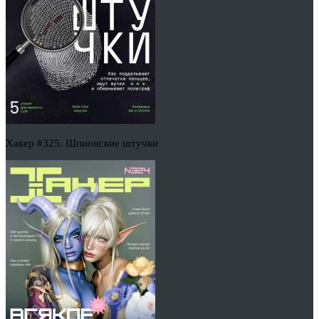
Хакер #325. Шпионские штучки