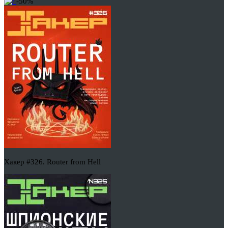
-50%
Хакер #326. Router from Hell