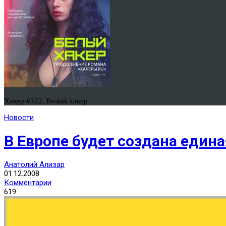
Хакер #322. Белый хакер
Новости
В Европе будет создана един
Анатолий Ализар
01.12.2008
Комментарии
619