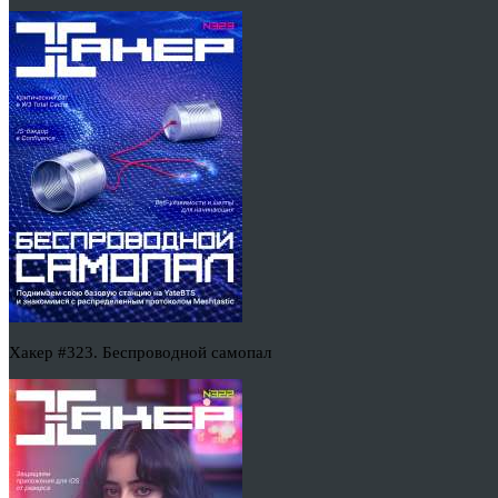
Хакер #323. Беспроводной самопал