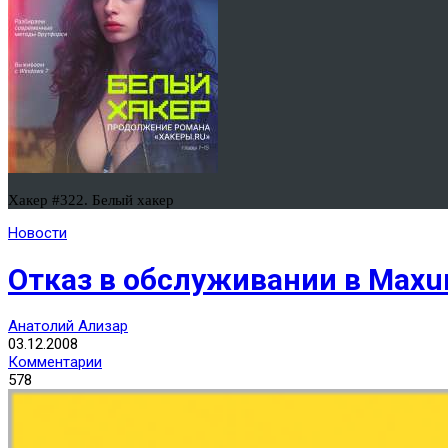
Хакер #322. Белый хакер
Новости
Отказ в обслуживании в Max
Анатолий Ализар
03.12.2008
Комментарии
578