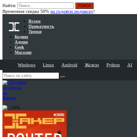
Найти:
Временная скидка 50%
на годовую подписку
!
Взлом
Приватность
Трюки
Кодинг
Админ
Geek
Магазин
Windows
Linux
Android
Железо
Python
AI
Годовая
подписка
на
Хакер
-50%