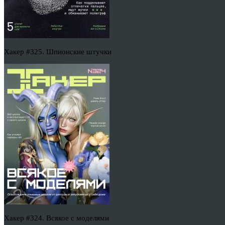
Хакер #325. Шпионские штучки
Хакер #324. Всякое с моделями