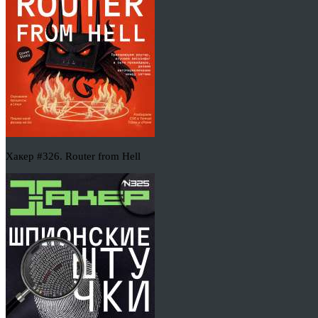
Хакер #326. Router from Hell