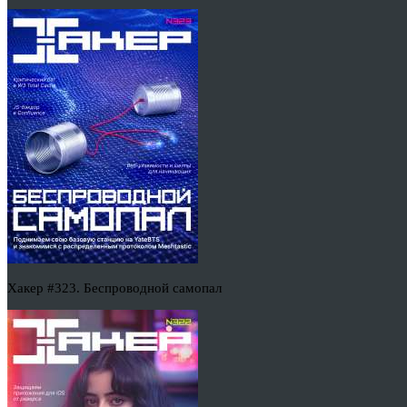
Хакер #323. Беспроводной самопал