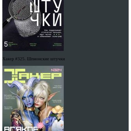
Хакер #325. Шпионские штучки