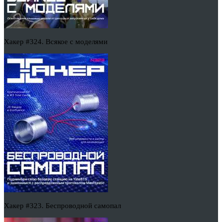
Хакер #324. Всякое с моделями
Хакер #323. Беспроводной самопал