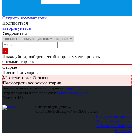
Открыть комментарии
Подписаться
авторизуйтесь
Уведомить о
Пожалуйста, войдите, чтобы прокомментировать
0
комментариев
Старые
Новые
Популярные
Межтекстовые Отзывы
Посмотреть все комментарии
Вопросы по материалам и подписке:
support@glc.ru
Отдел рекламы и спецпроектов:
yakovleva.a@glc.ru
Контент
18+
Сайт защищен Qrator —
самой забойной защитой от DDoS в мире
Подписка для физлиц
Подписка для юрлиц
Реклама на «Хакере»
Контакты