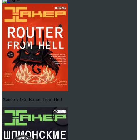
-50%
Хакер #326. Router from Hell