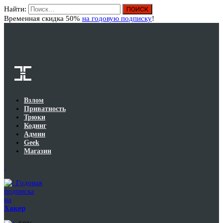
Найти:
Вход
Временная скидка 50%
на годовую подписку
!
Взлом
Приватность
Трюки
Кодинг
Админ
Geek
Магазин
Годовая
подписка
на
Хакер