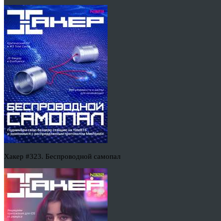
Хакер #323. Беспроводной самопал