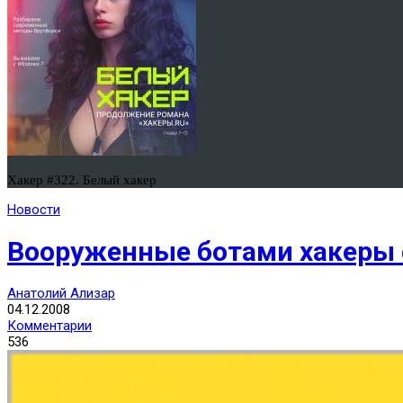
Хакер #322. Белый хакер
Новости
Вооруженные ботами хакеры 
Анатолий Ализар
04.12.2008
Комментарии
536