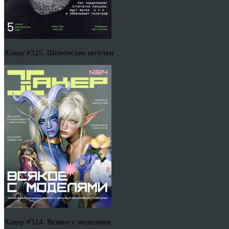
Хакер #325. Шпионские штучки
Хакер #324. Всякое с моделями