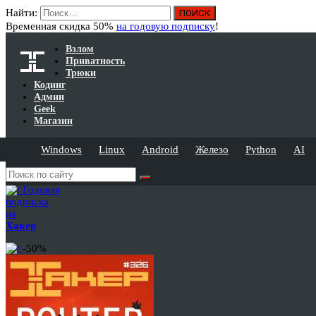
Найти:
Временная скидка 50%
на годовую подписку
!
Взлом
Приватность
Трюки
Кодинг
Админ
Geek
Магазин
Windows
Linux
Android
Железо
Python
AI
Годовая
подписка
на
Хакер
-50%