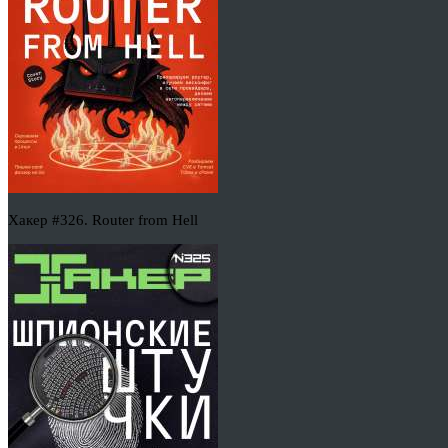
Хакер #326. Router from Hell