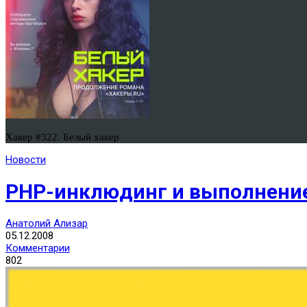
Хакер #322. Белый хакер
Новости
PHP-инклюдинг и выполнение
Анатолий Ализар
05.12.2008
Комментарии
802