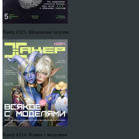
Хакер #325. Шпионские штучки
Хакер #324. Всякое с моделями