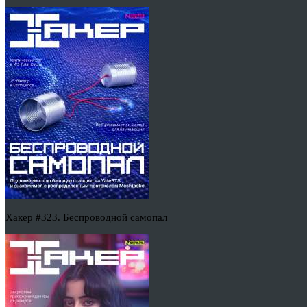
Хакер #323. Беспроводной самопал