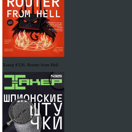
Хакер #326. Router from Hell