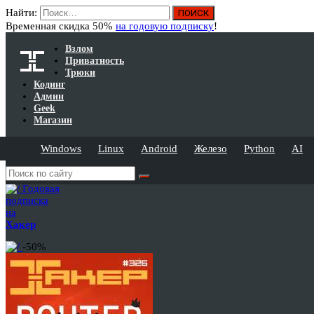
Найти:
Временная скидка 50%
на годовую подписку
!
Взлом
Приватность
Трюки
Кодинг
Админ
Geek
Магазин
Windows
Linux
Android
Железо
Python
AI
Годовая
подписка
на
Хакер
-50%