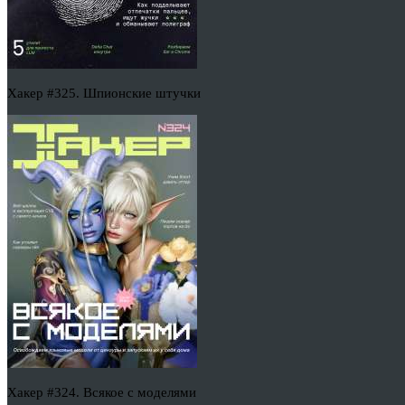
Хакер #325. Шпионские штучки
Хакер #324. Всякое с моделями