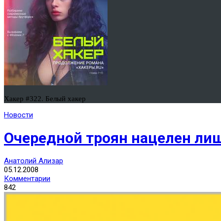
Хакер #322. Белый хакер
Новости
Очередной троян нацелен лиш
Анатолий Ализар
05.12.2008
Комментарии
842