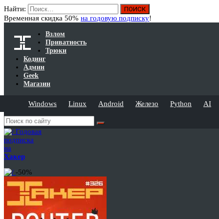
Найти:
Временная скидка 50%
на годовую подписку
!
Взлом
Приватность
Трюки
Кодинг
Админ
Geek
Магазин
Windows
Linux
Android
Железо
Python
AI
Годовая
подписка
на
Хакер
-50%