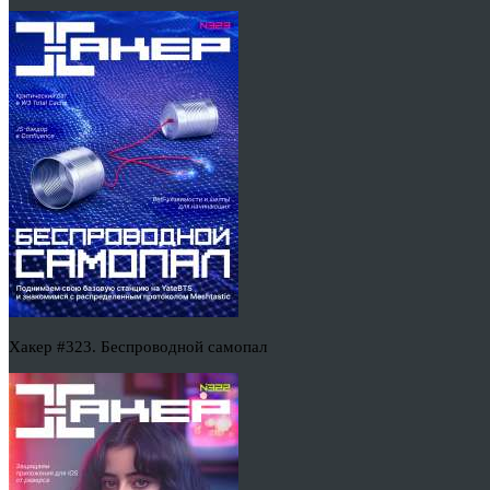
Хакер #323. Беспроводной самопал