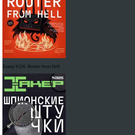
Хакер #326. Router from Hell