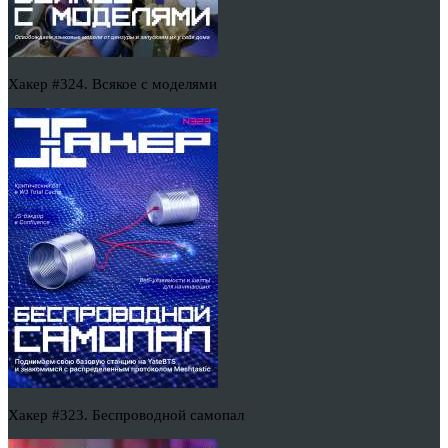
Хакер #324. Всякое с моделями
Хакер #323. Беспроводной самопал