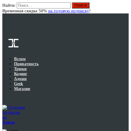
Найти:
Вход
Временная скидка 50%
на годовую подписку
!
Взлом
Приватность
Трюки
Кодинг
Админ
Geek
Магазин
Годовая
подписка
на
Хакер