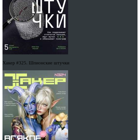
Хакер #325. Шпионские штучки