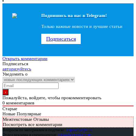
Подпишись на наc в Telegram!
Только важные новости и лучшие статьи
Подписаться
Открыть комментарии
Подписаться
авторизуйтесь
Уведомить о
Пожалуйста, войдите, чтобы прокомментировать
0
комментариев
Старые
Новые
Популярные
Межтекстовые Отзывы
Посмотреть все комментарии
Вопросы по материалам и подписке:
support@glc.ru
Отдел рекламы и спецпроектов:
yakovleva.a@glc.ru