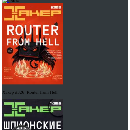
-50%
Хакер #326. Router from Hell