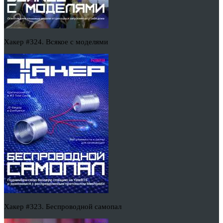
Хакер #324. Всякое с моделями
Хакер #323. Беспроводной самопал