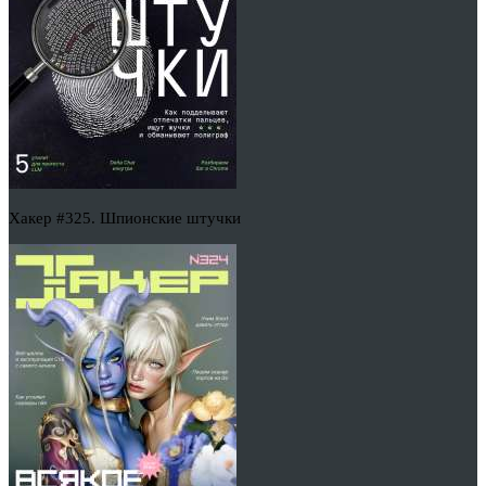
Хакер #325. Шпионские штучки