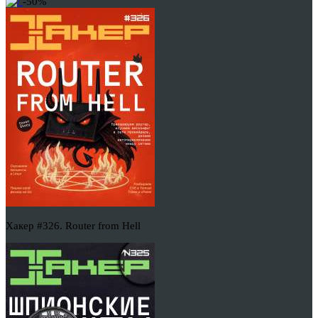
-50%
Хакер #326. Router from Hell