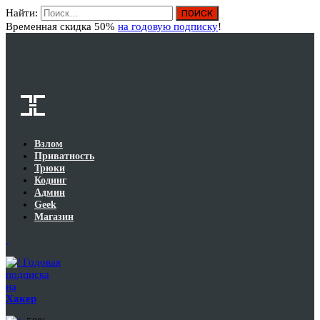
Найти:
Вход
Временная скидка 50%
на годовую подписку
!
Взлом
Приватность
Трюки
Кодинг
Админ
Geek
Магазин
Годовая
подписка
на
Хакер