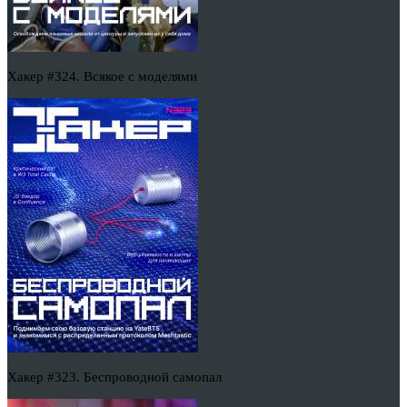
Хакер #324. Всякое с моделями
Хакер #323. Беспроводной самопал