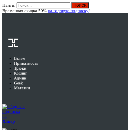
Найти:
Вход
Временная скидка 50%
на годовую подписку
!
Взлом
Приватность
Трюки
Кодинг
Админ
Geek
Магазин
Годовая
подписка
на
Хакер