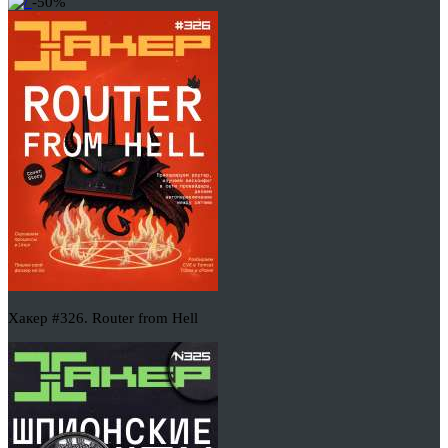
-50%
Хакер #326. Router from Hell