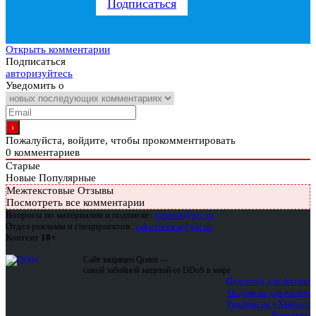
Подписаться
Открыть комментарии
Подписаться
авторизуйтесь
Уведомить о
Пожалуйста, войдите, чтобы прокомментировать
0
комментариев
Старые
Новые
Популярные
Межтекстовые Отзывы
Посмотреть все комментарии
Вопросы по материалам и подписке:
support@glc.ru
Отдел рекламы и спецпроектов:
yakovleva.a@glc.ru
Контент
18+
Сайт защищен Qrator —
самой забойной защитой от DDoS в мире
Подписка для физлиц
Подписка для юрлиц
Реклама на «Хакере»
Контакты