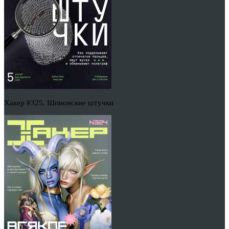
Хакер #325. Шпионские штучки