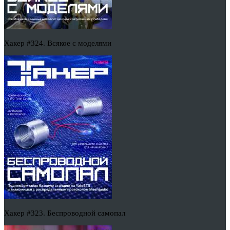
Хакер #324. Всякое с моделями
Хакер #323. Беспроводной самопал