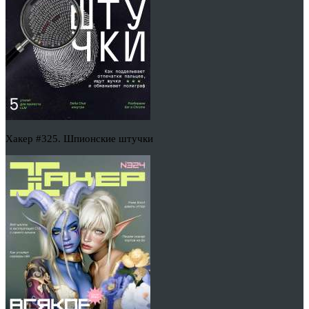
Хакер #325. Шпионские штучки