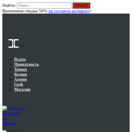
Найти:
Вход
Временная скидка 50%
на годовую подписку
!
Взлом
Приватность
Трюки
Кодинг
Админ
Geek
Магазин
Годовая
подписка
на
Хакер