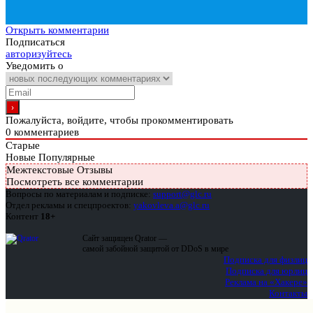
Открыть комментарии
Подписаться
авторизуйтесь
Уведомить о
Пожалуйста, войдите, чтобы прокомментировать
0
комментариев
Старые
Новые
Популярные
Межтекстовые Отзывы
Посмотреть все комментарии
Вопросы по материалам и подписке:
support@glc.ru
Отдел рекламы и спецпроектов:
yakovleva.a@glc.ru
Контент
18+
Сайт защищен Qrator —
самой забойной защитой от DDoS в мире
Подписка для физлиц
Подписка для юрлиц
Реклама на «Хакере»
Контакты