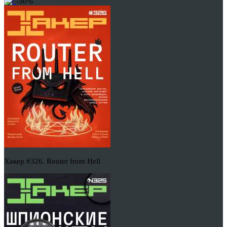
-50%
Хакер #326. Router from Hell