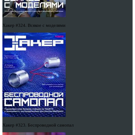
Хакер #324. Всякое с моделями
Хакер #323. Беспроводной самопал