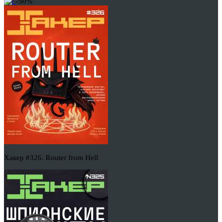
-50%
Хакер #326. Router from Hell