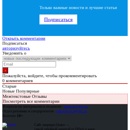
Только важные новости и лучшие статьи
Подписаться
Открыть комментарии
Подписаться
авторизуйтесь
Уведомить о
Пожалуйста, войдите, чтобы прокомментировать
0
комментариев
Старые
Новые
Популярные
Межтекстовые Отзывы
Посмотреть все комментарии
Вопросы по материалам и подписке:
support@glc.ru
Отдел рекламы и спецпроектов:
yakovleva.a@glc.ru
Контент
18+
Сайт защищен Qrator —
самой забойной защитой от DDoS в мире