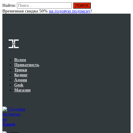
Найти:
Вход
Временная скидка 50%
на годовую подписку
!
Взлом
Приватность
Трюки
Кодинг
Админ
Geek
Магазин
Годовая
подписка
на
Хакер