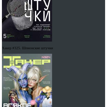
Хакер #325. Шпионские штучки