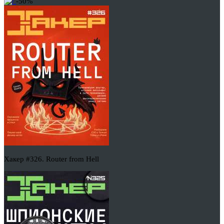
-50%
Хакер #326. Router from Hell