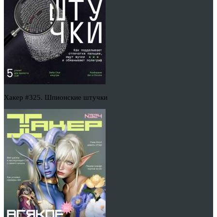
Хакер #325. Шпионские штучки