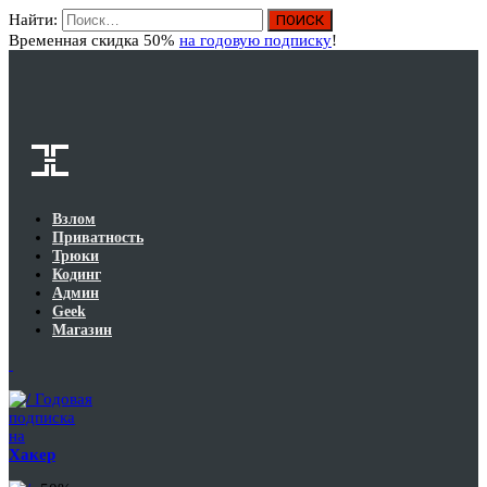
Найти:
Вход
Временная скидка 50%
на годовую подписку
!
Взлом
Приватность
Трюки
Кодинг
Админ
Geek
Магазин
Годовая
подписка
на
Хакер