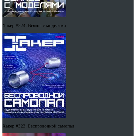
Хакер #324. Всякое с моделями
Хакер #323. Беспроводной самопал