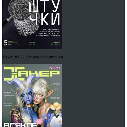
Хакер #325. Шпионские штучки