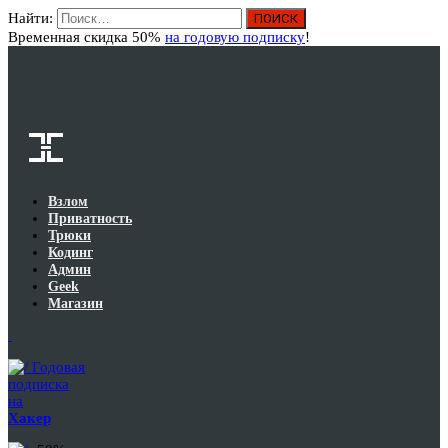
Найти:
Вход
Временная скидка 50%
на годовую подписку
!
Взлом
Приватность
Трюки
Кодинг
Админ
Geek
Магазин
Годовая
подписка
на
Хакер