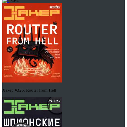
-50%
Хакер #326. Router from Hell