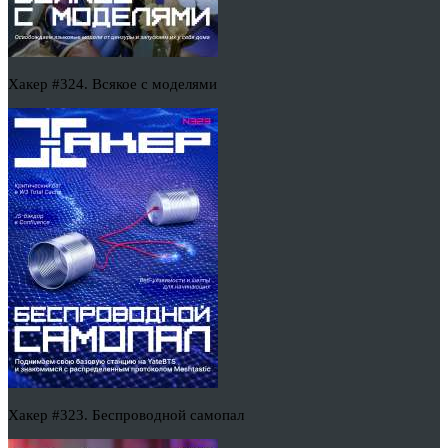
Хакер #324. Всякое с моделями
Хакер #323. Беспроводной самопал