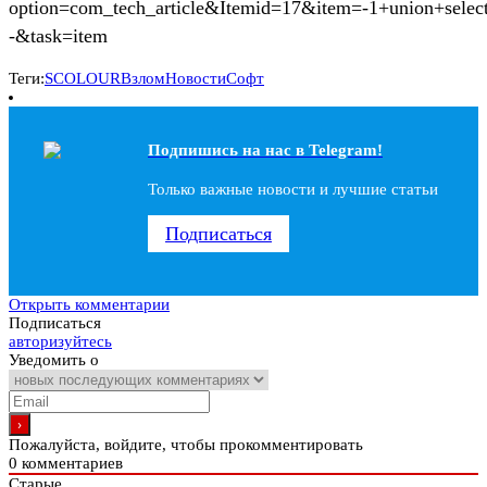
option=com_tech_article&Itemid=17&item=-1+union+select+
-&task=item
Теги:
SCOLOUR
Взлом
Новости
Софт
Подпишись на наc в Telegram!
Только важные новости и лучшие статьи
Подписаться
Открыть комментарии
Подписаться
авторизуйтесь
Уведомить о
Пожалуйста, войдите, чтобы прокомментировать
0
комментариев
Старые