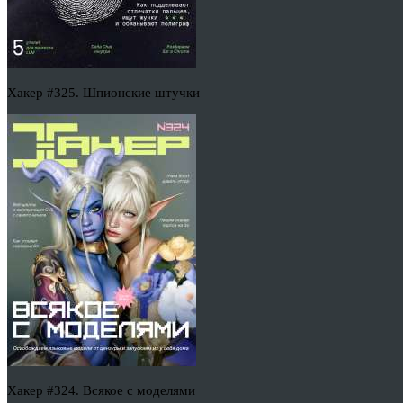
Хакер #325. Шпионские штучки
Хакер #324. Всякое с моделями