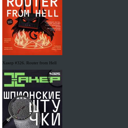
Хакер #326. Router from Hell