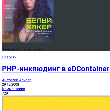
Хакер #322. Белый хакер
Новости
PHP-инклюдинг в eDContainer
Анатолий Ализар
29.12.2008
Комментарии
729