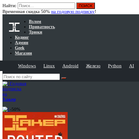
Найти:
Временная скидка 50%
на годовую подписку
!
Взлом
Приватность
Трюки
Кодинг
Админ
Geek
Магазин
Windows
Linux
Android
Железо
Python
AI
Годовая
подписка
на
Хакер
-50%