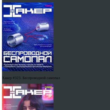
Хакер #323. Беспроводной самопал