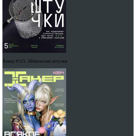
Хакер #325. Шпионские штучки