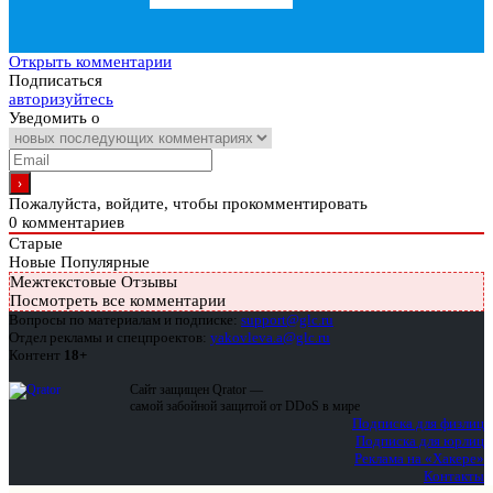
Открыть комментарии
Подписаться
авторизуйтесь
Уведомить о
Пожалуйста, войдите, чтобы прокомментировать
0
комментариев
Старые
Новые
Популярные
Межтекстовые Отзывы
Посмотреть все комментарии
Вопросы по материалам и подписке:
support@glc.ru
Отдел рекламы и спецпроектов:
yakovleva.a@glc.ru
Контент
18+
Сайт защищен Qrator —
самой забойной защитой от DDoS в мире
Подписка для физлиц
Подписка для юрлиц
Реклама на «Хакере»
Контакты