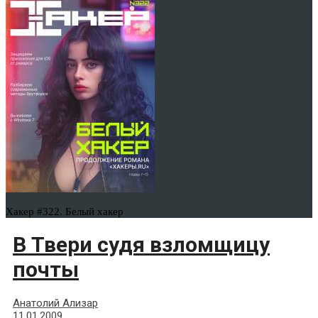
Хакер #322. Белый хакер
В Твери судя взломщицу
почты
Анатолий Ализар
11.01.2009