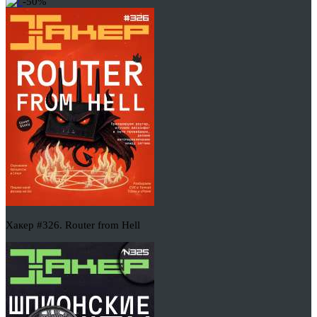
-50%
Хакер #326. Router from Hell