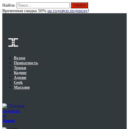
Найти:
Вход
Временная скидка 50%
на годовую подписку
!
Взлом
Приватность
Трюки
Кодинг
Админ
Geek
Магазин
Годовая
подписка
на
Хакер