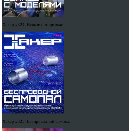
Хакер #324. Всякое с моделями
Хакер #323. Беспроводной самопал