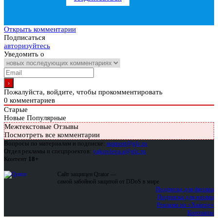
Открыть комментарии
Подписаться
авторизуйтесь
Уведомить о
Пожалуйста, войдите, чтобы прокомментировать
0
комментариев
Старые
Новые
Популярные
Межтекстовые Отзывы
Посмотреть все комментарии
Вопросы по материалам и подписке:
support@glc.ru
Отдел рекламы и спецпроектов:
yakovleva.a@glc.ru
Контент
18+
Сайт защищен Qrator —
самой забойной защитой от DDoS в мире
Подписка для физлиц
Подписка для юрлиц
Реклама на «Хакере»
Контакты