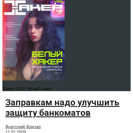
Хакер #322. Белый хакер
Заправкам надо улучшить
защиту банкоматов
Анатолий Ализар
11.01.2009