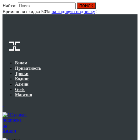
Найти:
Вход
Временная скидка 50%
на годовую подписку
!
Взлом
Приватность
Трюки
Кодинг
Админ
Geek
Магазин
Годовая
подписка
на
Хакер