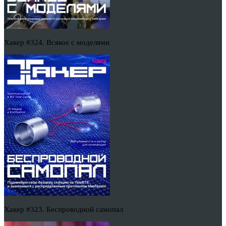
Хакер #324. Всякое с моделями
Хакер #323. Беспроводной самопал