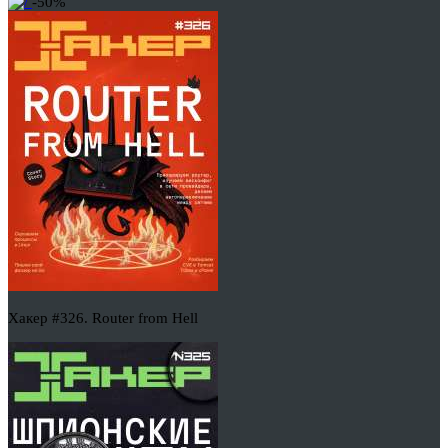
-50%
Хакер #326. Router from Hell