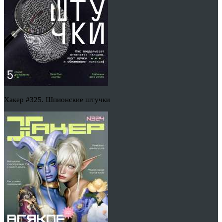
Хакер #325. Шпионские штучки