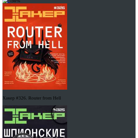
-50%
Хакер #326. Router from Hell