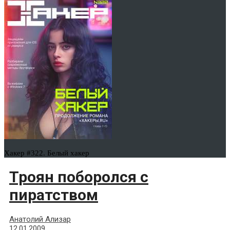
Хакер #322. Белый хакер
Троян поборолся с
пиратством
Анатолий Ализар
12.01.2009