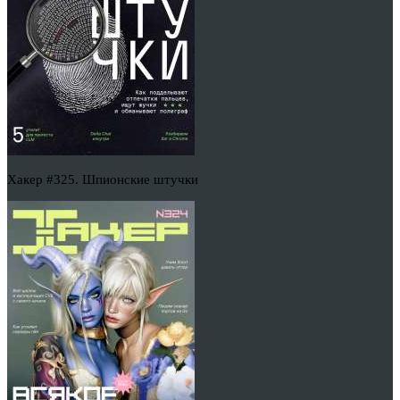
Хакер #325. Шпионские штучки