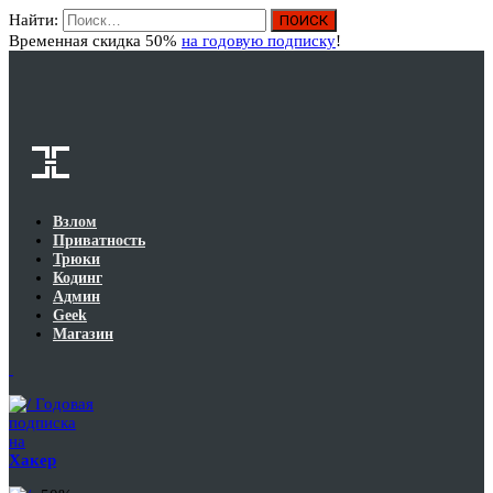
Найти:
Вход
Временная скидка 50%
на годовую подписку
!
Взлом
Приватность
Трюки
Кодинг
Админ
Geek
Магазин
Годовая
подписка
на
Хакер