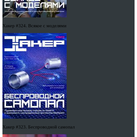
Хакер #324. Всякое с моделями
Хакер #323. Беспроводной самопал