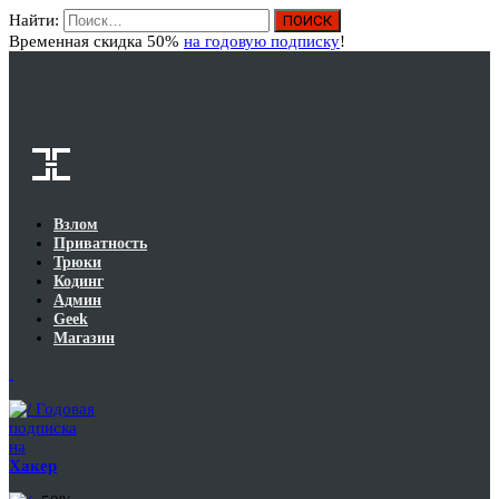
Найти:
Вход
Временная скидка 50%
на годовую подписку
!
Взлом
Приватность
Трюки
Кодинг
Админ
Geek
Магазин
Годовая
подписка
на
Хакер