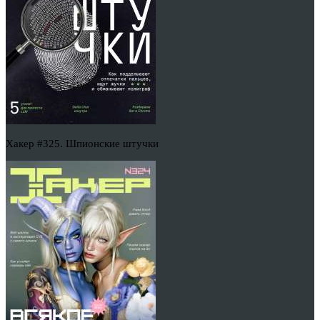
Хакер #325. Шпионские штучки