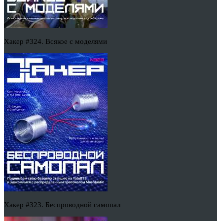
Хакер #324. Всякое с моделями
Хакер #323. Беспроводной самопал