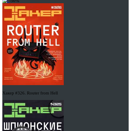
-50%
Хакер #326. Router from Hell