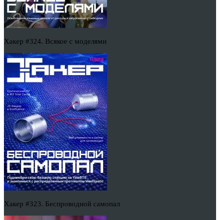
Хакер #324. Всякое с моделями
Хакер #323. Беспроводной самопал