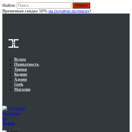
Найти:
Вход
Временная скидка 50%
на годовую подписку
!
Взлом
Приватность
Трюки
Кодинг
Админ
Geek
Магазин
Годовая
подписка
на
Хакер