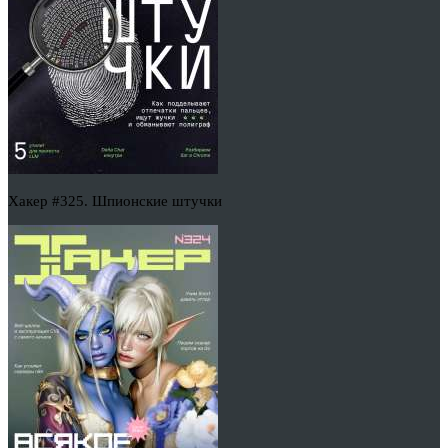
Хакер #325. Шпионские штучки