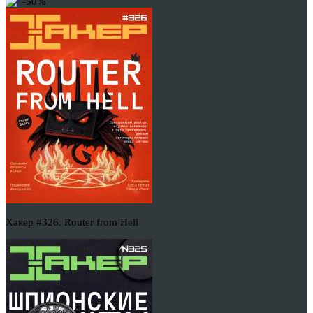
-50%
Хакер #326. Router from Hell