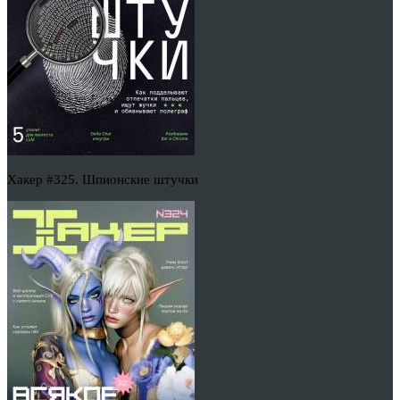
Хакер #325. Шпионские штучки