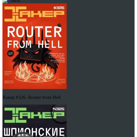
-50%
Хакер #326. Router from Hell