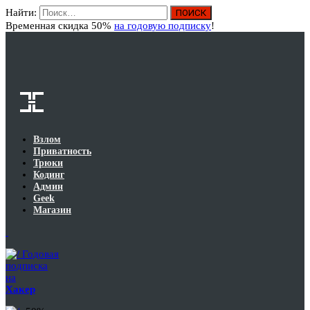
Найти:
Вход
Временная скидка 50%
на годовую подписку
!
Взлом
Приватность
Трюки
Кодинг
Админ
Geek
Магазин
Годовая
подписка
на
Хакер