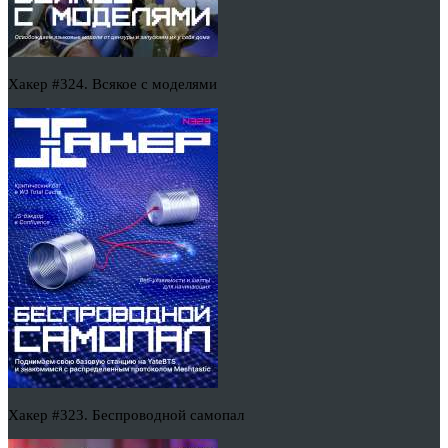
Хакер #324. Всякое с моделями
Хакер #323. Беспроводной самопал