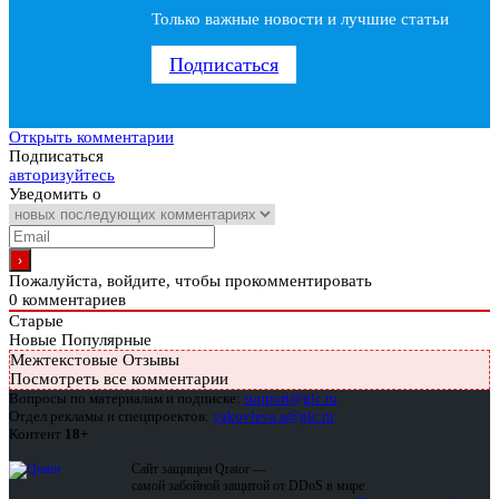
Только важные новости и лучшие статьи
Подписаться
Открыть комментарии
Подписаться
авторизуйтесь
Уведомить о
Пожалуйста, войдите, чтобы прокомментировать
0
комментариев
Старые
Новые
Популярные
Межтекстовые Отзывы
Посмотреть все комментарии
Вопросы по материалам и подписке:
support@glc.ru
Отдел рекламы и спецпроектов:
yakovleva.a@glc.ru
Контент
18+
Сайт защищен Qrator —
самой забойной защитой от DDoS в мире