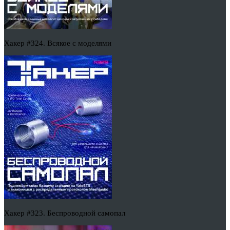
Хакер #324. Всякое с моделями
Хакер #323. Беспроводной самопал