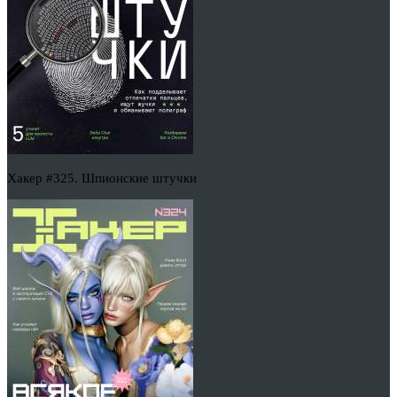
Хакер #325. Шпионские штучки