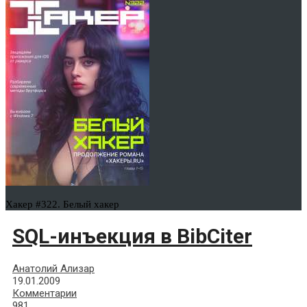
Хакер #322. Белый хакер
SQL-инъекция в BibCiter
Анатолий Ализар
19.01.2009
Комментарии
981