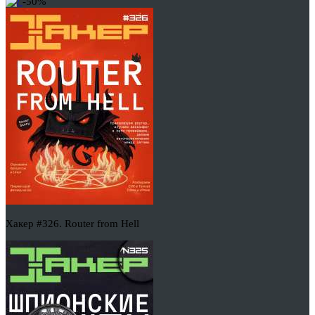
-50%
Хакер #326. Router from Hell