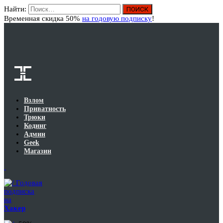
Найти:
Вход
Временная скидка 50%
на годовую подписку
!
Взлом
Приватность
Трюки
Кодинг
Админ
Geek
Магазин
Годовая
подписка
на
Хакер