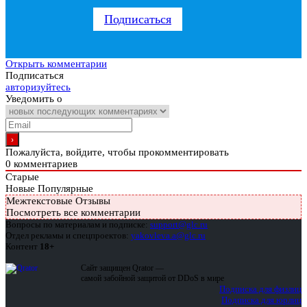
Подписаться
Открыть комментарии
Подписаться
авторизуйтесь
Уведомить о
Пожалуйста, войдите, чтобы прокомментировать
0
комментариев
Старые
Новые
Популярные
Межтекстовые Отзывы
Посмотреть все комментарии
Вопросы по материалам и подписке:
support@glc.ru
Отдел рекламы и спецпроектов:
yakovleva.a@glc.ru
Контент
18+
Сайт защищен Qrator —
самой забойной защитой от DDoS в мире
Подписка для физлиц
Подписка для юрлиц