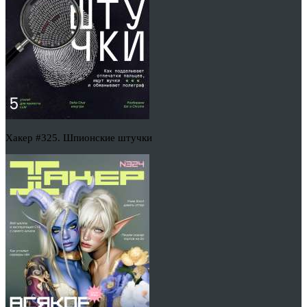
Хакер #325. Шпионские штучки