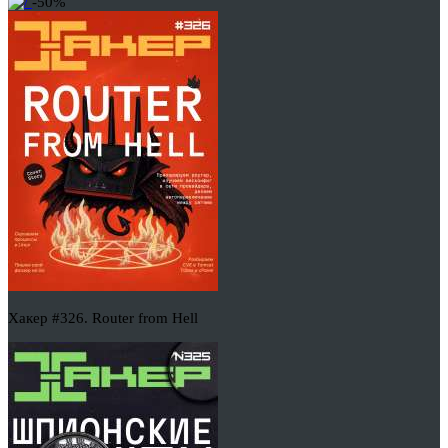
-50%
Хакер #326. Router from Hell