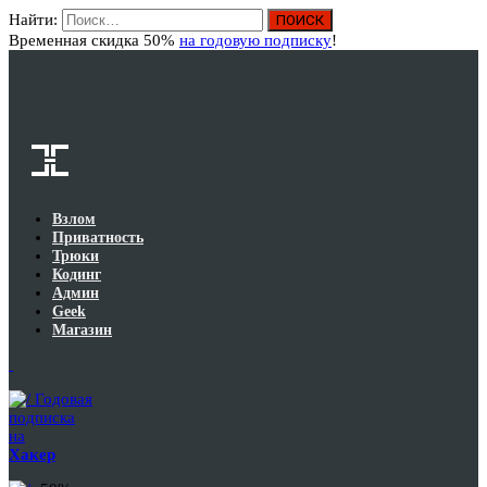
Найти:
Вход
Временная скидка 50%
на годовую подписку
!
Взлом
Приватность
Трюки
Кодинг
Админ
Geek
Магазин
Годовая
подписка
на
Хакер