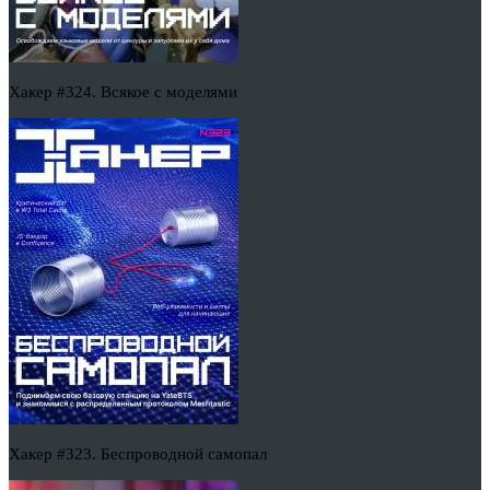
Хакер #324. Всякое с моделями
Хакер #323. Беспроводной самопал