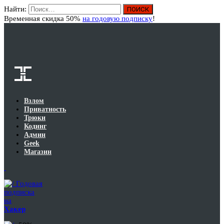
Найти:
Вход
Временная скидка 50%
на годовую подписку
!
Взлом
Приватность
Трюки
Кодинг
Админ
Geek
Магазин
Годовая
подписка
на
Хакер