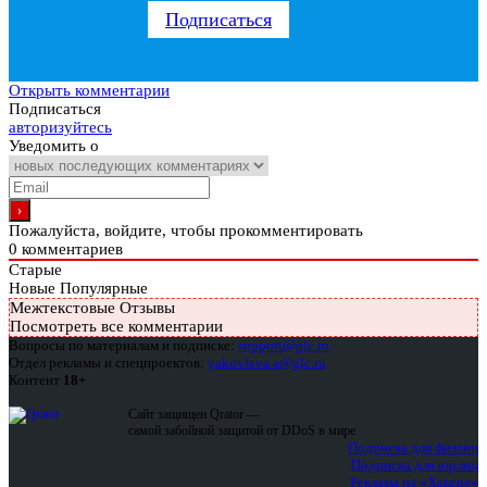
Подписаться
Открыть комментарии
Подписаться
авторизуйтесь
Уведомить о
Пожалуйста, войдите, чтобы прокомментировать
0
комментариев
Старые
Новые
Популярные
Межтекстовые Отзывы
Посмотреть все комментарии
Вопросы по материалам и подписке:
support@glc.ru
Отдел рекламы и спецпроектов:
yakovleva.a@glc.ru
Контент
18+
Сайт защищен Qrator —
самой забойной защитой от DDoS в мире
Подписка для физлиц
Подписка для юрлиц
Реклама на «Хакере»