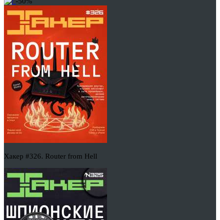
-50%
Хакер #326. Router from Hell