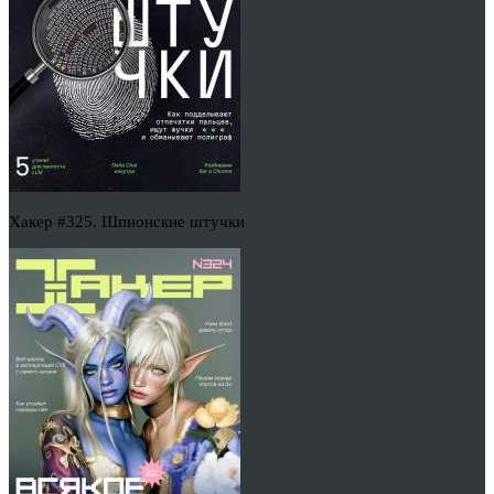
Хакер #325. Шпионские штучки