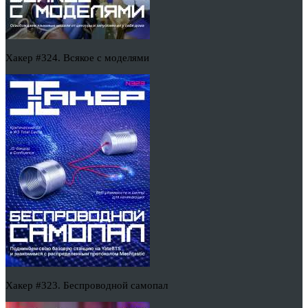
Хакер #324. Всякое с моделями
Хакер #323. Беспроводной самопал