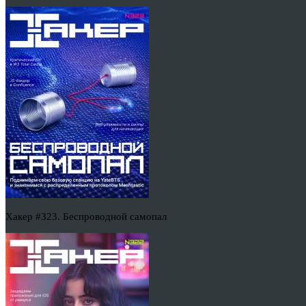
Хакер #323. Беспроводной самопал