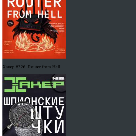
Хакер #326. Router from Hell