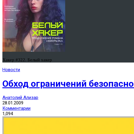
Хакер #322. Белый хакер
Новости
Обход ограничений безопаснос
Анатолий Ализар
28.01.2009
Комментарии
1,094