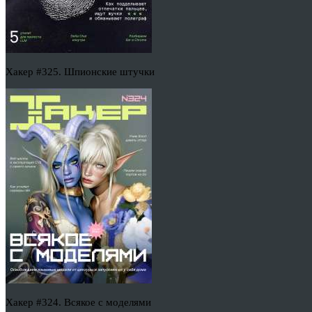
Хакер #325. Шпионские штучки
Хакер #324. Всякое с моделями