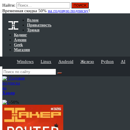
Найти:
Временная скидка 50%
на годовую подписку
!
Взлом
Приватность
Трюки
Кодинг
Админ
Geek
Магазин
Windows
Linux
Android
Железо
Python
AI
Годовая
подписка
на
Хакер
-50%