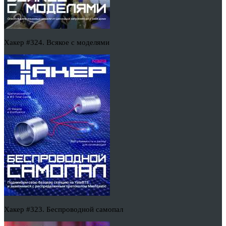
Хакер #324. Всякое с моделями
Хакер #323. Беспроводной самопал