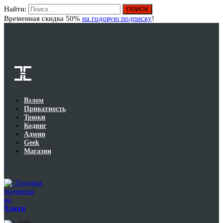
Найти:
Вход
Временная скидка 50%
на годовую подписку
!
Взлом
Приватность
Трюки
Кодинг
Админ
Geek
Магазин
Годовая
подписка
на
Хакер