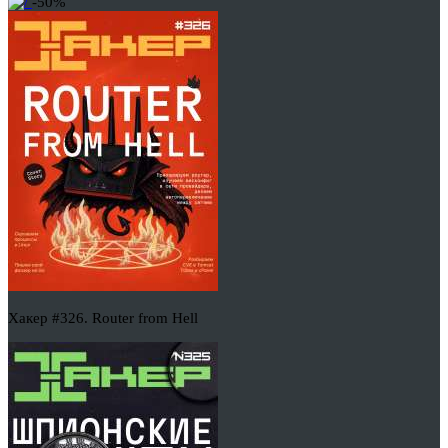
-50%
Хакер #326. Router from Hell