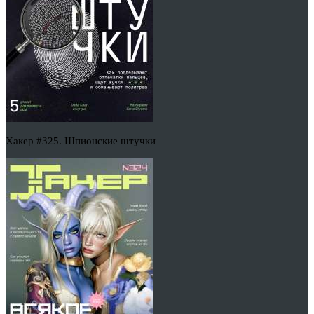
Хакер #325. Шпионские штучки