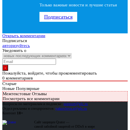
Только важные новости и лучшие статьи
Подписаться
Открыть комментарии
Подписаться
авторизуйтесь
Уведомить о
Пожалуйста, войдите, чтобы прокомментировать
0
комментариев
Старые
Новые
Популярные
Межтекстовые Отзывы
Посмотреть все комментарии
Вопросы по материалам и подписке:
support@glc.ru
Отдел рекламы и спецпроектов:
yakovleva.a@glc.ru
Контент
18+
Сайт защищен Qrator —
самой забойной защитой от DDoS в мире