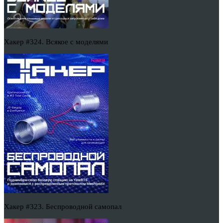
Хакер #324. Всякое с моделями
Хакер #323. Беспроводной самопал