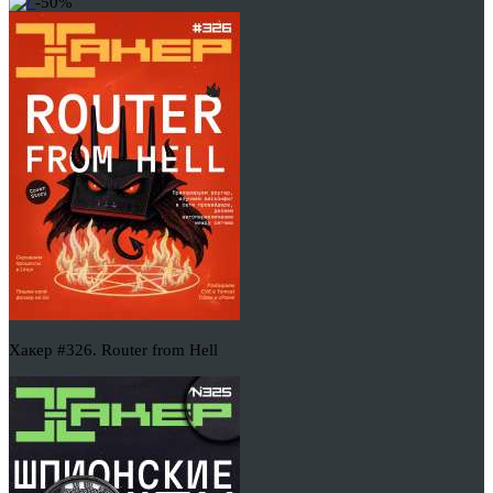
-50%
Хакер #326. Router from Hell