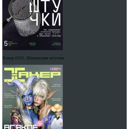
Хакер #325. Шпионские штучки