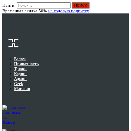
Найти:
Вход
Временная скидка 50%
на годовую подписку
!
Взлом
Приватность
Трюки
Кодинг
Админ
Geek
Магазин
Годовая
подписка
на
Хакер