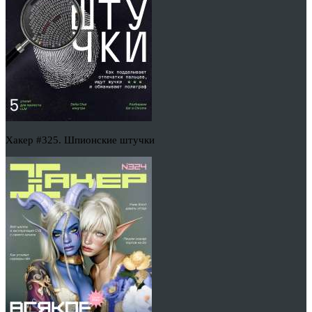
Хакер #325. Шпионские штучки