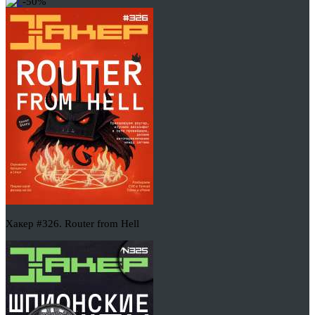
-50%
Хакер #326. Router from Hell