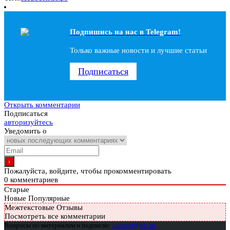
Подпишись на наc в Telegram!
Только важные новости и лучшие статьи
Подписаться
Открыть комментарии
Подписаться
авторизуйтесь
Уведомить о
Пожалуйста, войдите, чтобы прокомментировать
0
комментариев
Старые
Новые
Популярные
Межтекстовые Отзывы
Посмотреть все комментарии
Вопросы по материалам и подписке:
support@glc.ru