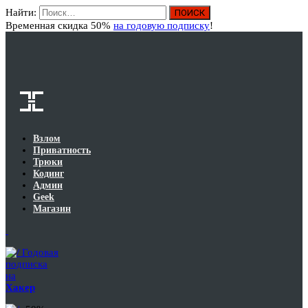
Найти:
Вход
Временная скидка 50%
на годовую подписку
!
Взлом
Приватность
Трюки
Кодинг
Админ
Geek
Магазин
Годовая
подписка
на
Хакер