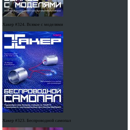
Хакер #324. Всякое с моделями
Хакер #323. Беспроводной самопал