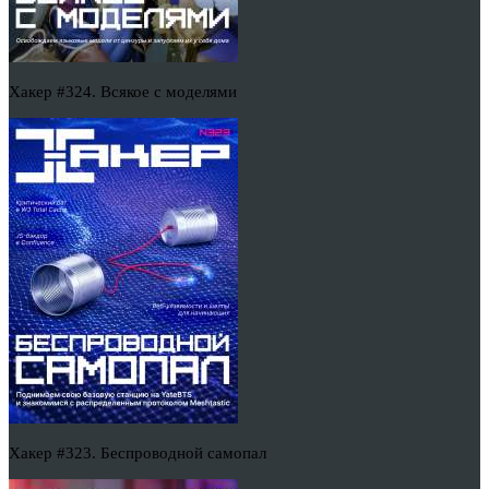
Хакер #324. Всякое с моделями
Хакер #323. Беспроводной самопал