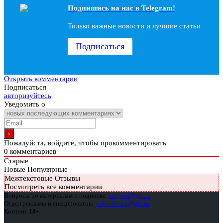
Подпишись на наc в Telegram!
Только важные новости и лучшие статьи
Подписаться
Открыть комментарии
Подписаться
авторизуйтесь
Уведомить о
Пожалуйста, войдите, чтобы прокомментировать
0
комментариев
Старые
Новые
Популярные
Межтекстовые Отзывы
Посмотреть все комментарии
Вопросы по материалам и подписке:
support@glc.ru
Отдел рекламы и спецпроектов:
yakovleva.a@glc.ru
Контент
18+