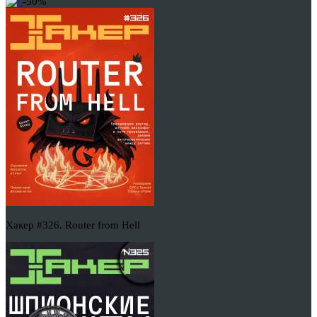
-50%
Хакер #326. Router from Hell