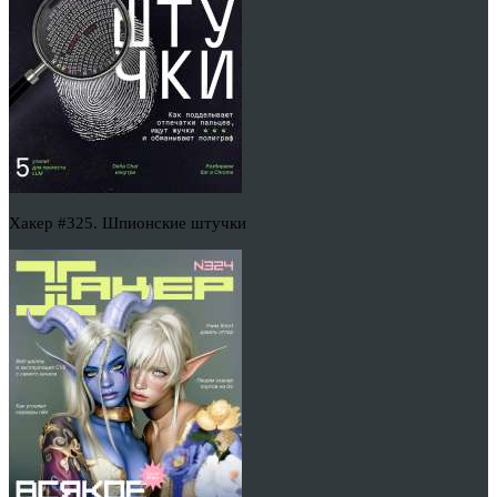
Хакер #325. Шпионские штучки