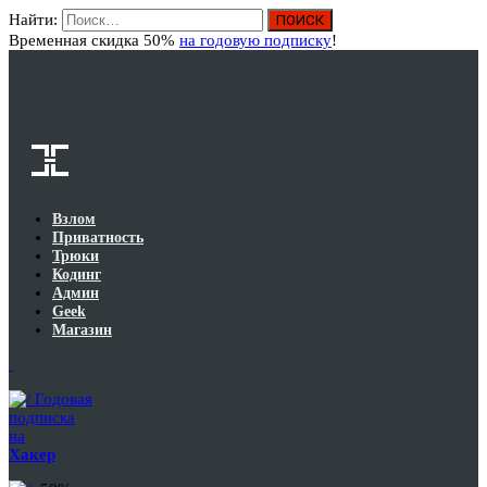
Найти:
Вход
Временная скидка 50%
на годовую подписку
!
Взлом
Приватность
Трюки
Кодинг
Админ
Geek
Магазин
Годовая
подписка
на
Хакер