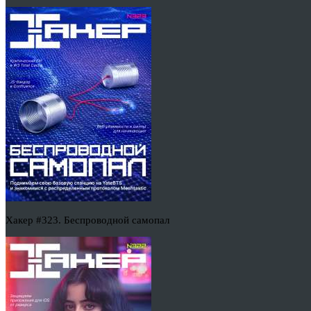
Хакер #323. Беспроводной самопал