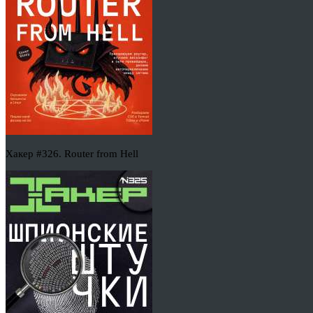
Хакер #326. Router from Hell