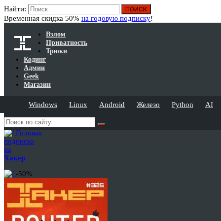
Найти:
Временная скидка 50%
на годовую подписку
!
Взлом
Приватность
Трюки
Кодинг
Админ
Geek
Магазин
Windows
Linux
Android
Железо
Python
AI
Годовая
подписка
на
Хакер
-50%