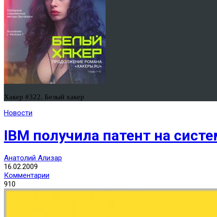
Хакер #322. Белый хакер
Новости
IBM получила патент на систе
Анатолий Ализар
16.02.2009
Комментарии
910