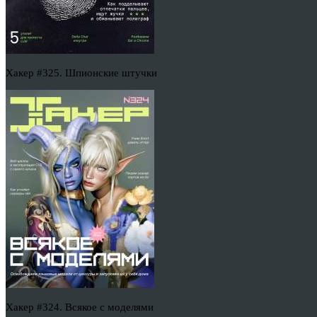
Хакер #325. Шпионские штучки
Хакер #324. Всякое с моделями