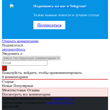
Подпишись на наc в Telegram!
Только важные новости и лучшие статьи
Подписаться
Открыть комментарии
Подписаться
авторизуйтесь
Уведомить о
Пожалуйста, войдите, чтобы прокомментировать
0
комментариев
Старые
Новые
Популярные
Межтекстовые Отзывы
Посмотреть все комментарии
Вопросы по материалам и подписке:
support@glc.ru
Отдел рекламы и спецпроектов:
yakovleva.a@glc.ru
Контент
18+