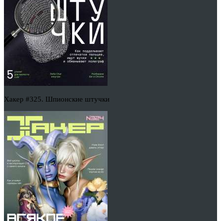
Хакер #325. Шпионские штучки