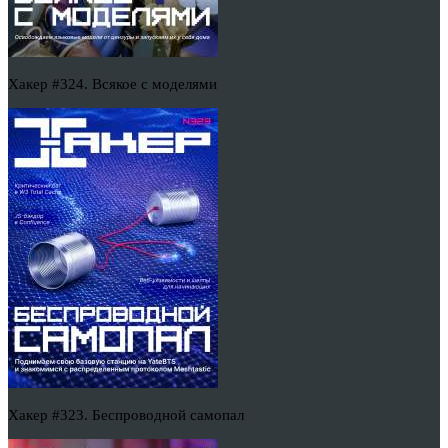
Хакер #324. Всякое с моделями
Хакер #323. Беспроводной самопал