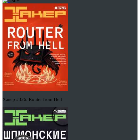
-50%
Хакер #326. Router from Hell