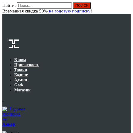
Найти:
Вход
Временная скидка 50%
на годовую подписку
!
Взлом
Приватность
Трюки
Кодинг
Админ
Geek
Магазин
Годовая
подписка
на
Хакер