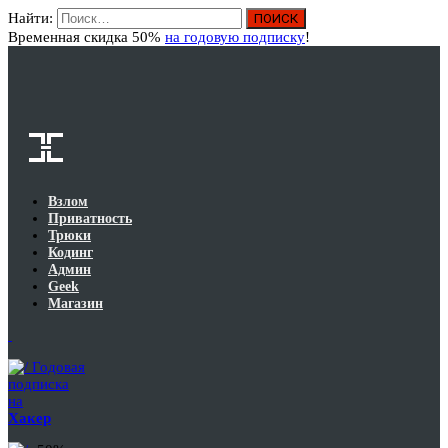
Найти:
Вход
Временная скидка 50%
на годовую подписку
!
Взлом
Приватность
Трюки
Кодинг
Админ
Geek
Магазин
Годовая
подписка
на
Хакер