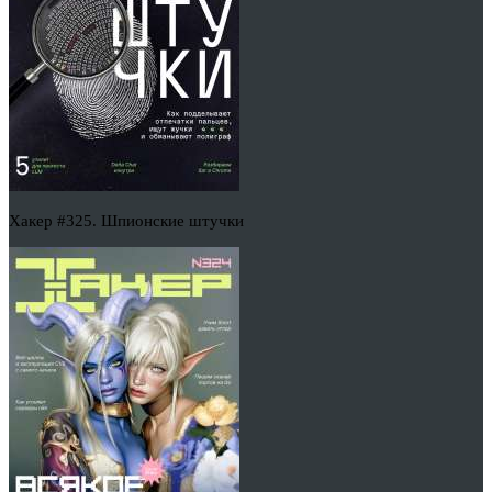
Хакер #325. Шпионские штучки