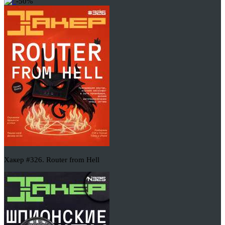
-50%
Хакер #326. Router from Hell