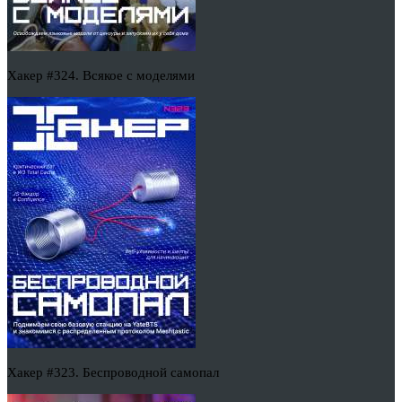
Хакер #324. Всякое с моделями
Хакер #323. Беспроводной самопал