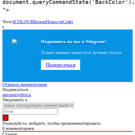
document.queryCommandState('BackColor');
">
Теги:
SCOLOUR
Взлом
Новости
Софт
Подпишись на наc в Telegram!
Только важные новости и лучшие статьи
Подписаться
Открыть комментарии
Подписаться
авторизуйтесь
Уведомить о
Пожалуйста, войдите, чтобы прокомментировать
0
комментариев
Старые