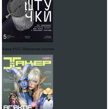
Хакер #325. Шпионские штучки