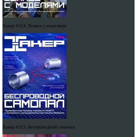
Хакер #324. Всякое с моделями
Хакер #323. Беспроводной самопал