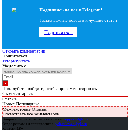
Подпишись на наc в Telegram!
Только важные новости и лучшие статьи
Подписаться
Открыть комментарии
Подписаться
авторизуйтесь
Уведомить о
Пожалуйста, войдите, чтобы прокомментировать
0
комментариев
Старые
Новые
Популярные
Межтекстовые Отзывы
Посмотреть все комментарии
Вопросы по материалам и подписке:
support@glc.ru
Отдел рекламы и спецпроектов:
yakovleva.a@glc.ru
Контент
18+