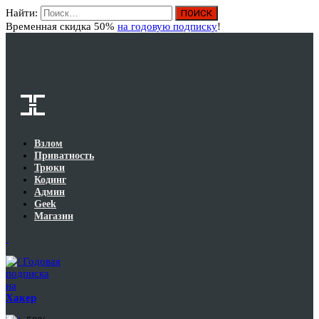
Найти:
Вход
Временная скидка 50%
на годовую подписку
!
Взлом
Приватность
Трюки
Кодинг
Админ
Geek
Магазин
Годовая
подписка
на
Хакер