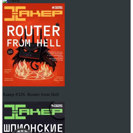
-50%
Хакер #326. Router from Hell