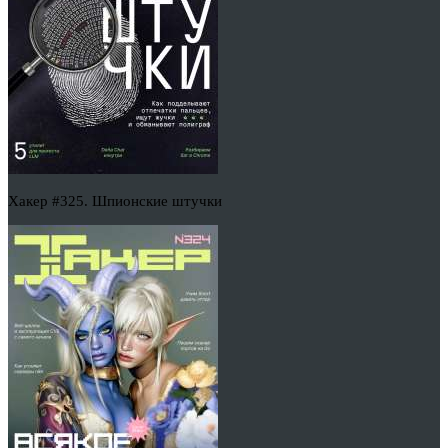
Хакер #325. Шпионские штучки