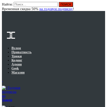
Найти:
Вход
Временная скидка 50%
на годовую подписку
!
Взлом
Приватность
Трюки
Кодинг
Админ
Geek
Магазин
Годовая
подписка
на
Хакер