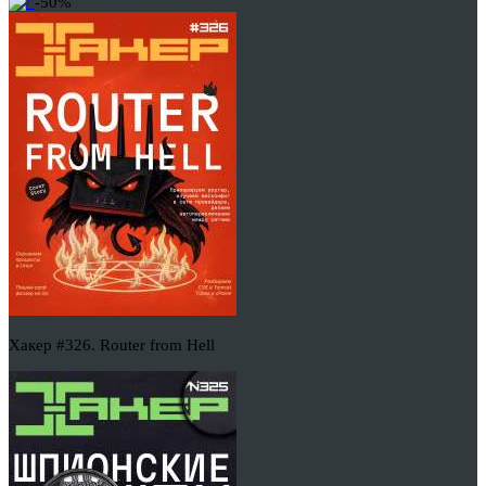
-50%
Хакер #326. Router from Hell