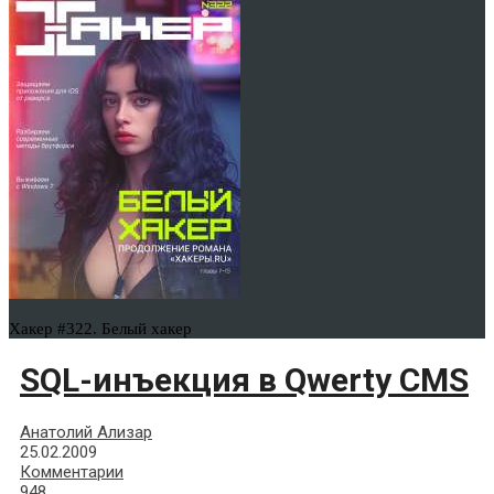
Хакер #322. Белый хакер
SQL-инъекция в Qwerty CMS
Анатолий Ализар
25.02.2009
Комментарии
948