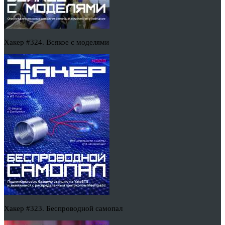
Хакер #324. Всякое с моделями
Хакер #323. Беспроводной самопал