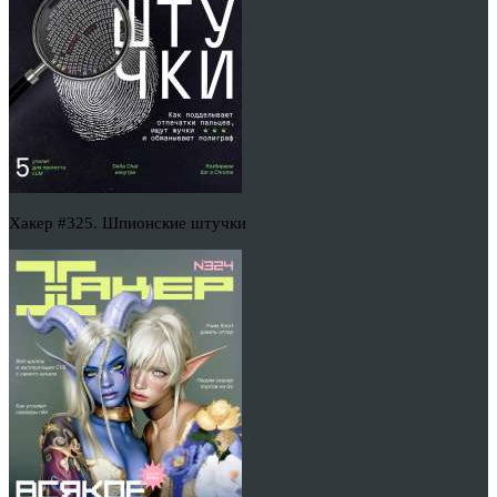
Хакер #325. Шпионские штучки