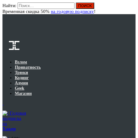
Найти:
Вход
Временная скидка 50%
на годовую подписку
!
Взлом
Приватность
Трюки
Кодинг
Админ
Geek
Магазин
Годовая
подписка
на
Хакер