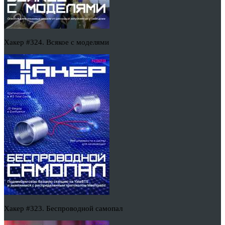
Хакер #324. Всякое с моделями
Хакер #323. Беспроводной самопал