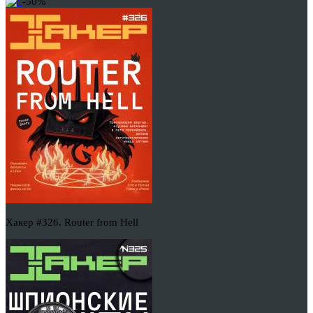
-50%
Хакер #326. Router from Hell