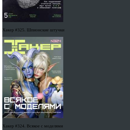
Хакер #325. Шпионские штучки
Хакер #324. Всякое с моделями