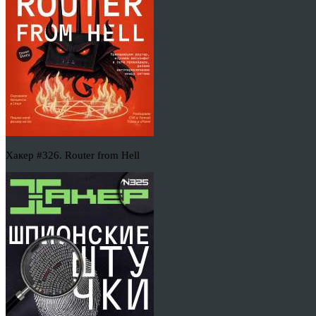
Хакер #326. Router from Hell