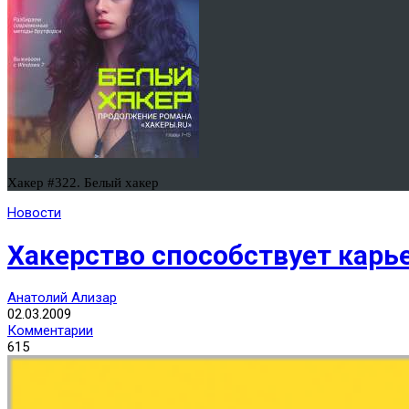
Хакер #322. Белый хакер
Новости
Хакерство способствует карь
Анатолий Ализар
02.03.2009
Комментарии
615