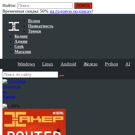
Найти:
Временная скидка 50%
на годовую подписку
!
Взлом
Приватность
Трюки
Кодинг
Админ
Geek
Магазин
Windows
Linux
Android
Железо
Python
AI
Годовая
подписка
на
Хакер
-50%