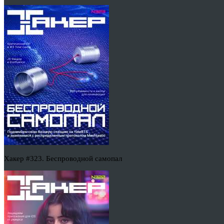
Хакер #323. Беспроводной самопал