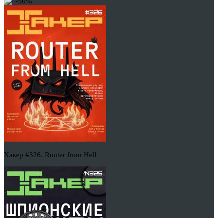
-50%
Хакер #326. Router from Hell