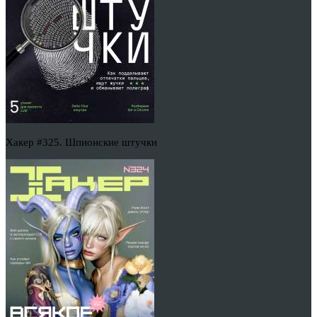
Хакер #325. Шпионские штучки