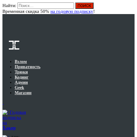
Найти:
Вход
Временная скидка 50%
на годовую подписку
!
Взлом
Приватность
Трюки
Кодинг
Админ
Geek
Магазин
Годовая
подписка
на
Хакер