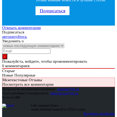
Только важные новости и лучшие статьи
Подписаться
Открыть комментарии
Подписаться
авторизуйтесь
Уведомить о
Пожалуйста, войдите, чтобы прокомментировать
0
комментариев
Старые
Новые
Популярные
Межтекстовые Отзывы
Посмотреть все комментарии
Вопросы по материалам и подписке:
support@glc.ru
Отдел рекламы и спецпроектов:
yakovleva.a@glc.ru
Контент
18+
Сайт защищен Qrator —
самой забойной защитой от DDoS в мире
Подписка для физлиц