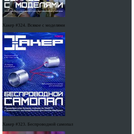
Хакер #324. Всякое с моделями
Хакер #323. Беспроводной самопал