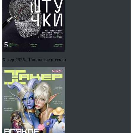
Хакер #325. Шпионские штучки