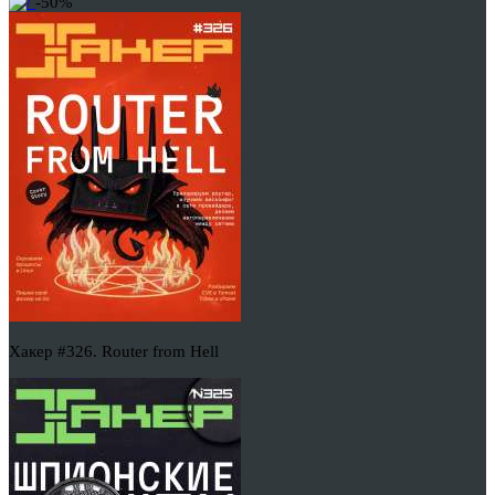
-50%
Хакер #326. Router from Hell