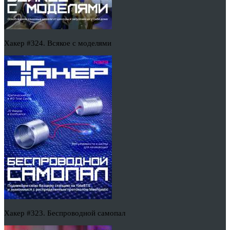
Хакер #324. Всякое с моделями
Хакер #323. Беспроводной самопал