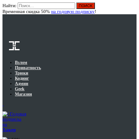
Найти:
Вход
Временная скидка 50%
на годовую подписку
!
Взлом
Приватность
Трюки
Кодинг
Админ
Geek
Магазин
Годовая
подписка
на
Хакер